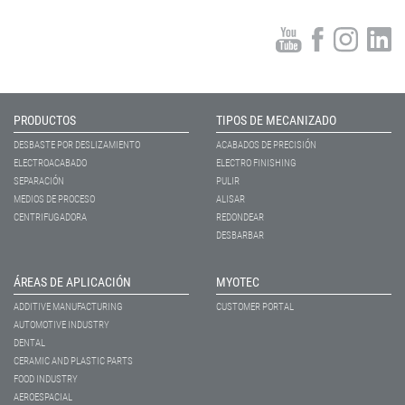
PRODUCTOS
TIPOS DE MECANIZADO
DESBASTE POR DESLIZAMIENTO
ACABADOS DE PRECISIÓN
ELECTROACABADO
ELECTRO FINISHING
SEPARACIÓN
PULIR
MEDIOS DE PROCESO
ALISAR
CENTRIFUGADORA
REDONDEAR
DESBARBAR
ÁREAS DE APLICACIÓN
MYOTEC
ADDITIVE MANUFACTURING
CUSTOMER PORTAL
AUTOMOTIVE INDUSTRY
DENTAL
CERAMIC AND PLASTIC PARTS
FOOD INDUSTRY
AEROESPACIAL