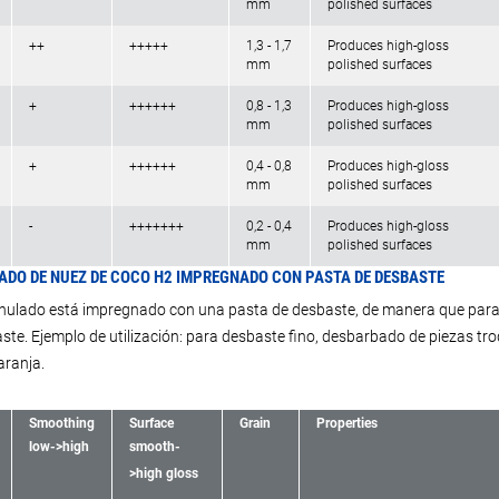
mm
polished surfaces
++
+++++
1,3 - 1,7
Produces high-gloss
mm
polished surfaces
+
++++++
0,8 - 1,3
Produces high-gloss
mm
polished surfaces
+
++++++
0,4 - 0,8
Produces high-gloss
mm
polished surfaces
-
+++++++
0,2 - 0,4
Produces high-gloss
mm
polished surfaces
DO DE NUEZ DE COCO H2 IMPREGNADO CON PASTA DE DESBASTE
nulado está impregnado con una pasta de desbaste, de manera que para l
ste. Ejemplo de utilización: para desbaste fino, desbarbado de piezas tro
aranja.
Smoothing
Surface
Grain
Properties
low->high
smooth-
>high gloss