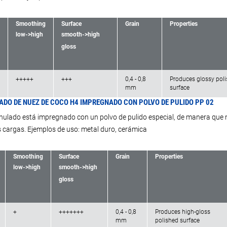
Smoothing
Surface
Grain
Properties
low->high
smooth->high
gloss
+++++
+++
0,4 - 0,8
Produces glossy pol
mm
surface
DO DE NUEZ DE COCO H4 IMPREGNADO CON POLVO DE PULIDO PP 02
nulado está impregnado con un polvo de pulido especial, de manera que no
 cargas. Ejemplos de uso: metal duro, cerámica
Smoothing
Surface
Grain
Properties
low->high
smooth->high
gloss
+
+++++++
0,4 - 0,8
Produces high-gloss
mm
polished surface