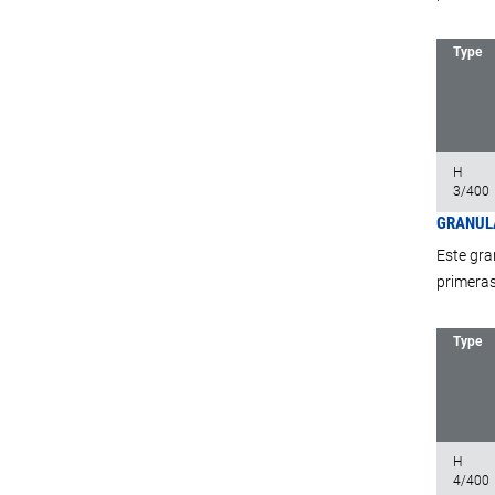
Type
H
3/400
GRANULA
Este gra
primeras
Type
H
4/400