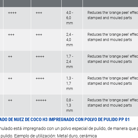
++++
+++
4,0 -
Reduces the 'orange peel' effec
6,0
stamped and mouled parts
mm
+++
+++
2,4 -
Reduces the 'orange peel' effec
4,0
stamped and mouled parts
mm
++
++++
1,7 -
Reduces the 'orange peel' effec
2,4
stamped and mouled parts
mm
++
++++
1,3 -
Reduces the 'orange peel' effec
1,7
stamped and mouled parts
mm
++
+++++
0,8 -
Reduces the 'orange peel' effec
1,3
stamped and mouled parts
mm
DO DE NUEZ DE COCO H3 IMPREGNADO CON POLVO DE PULIDO PP 01
nulado está impregnado con un polvo especial de pulido, de manera que pa
 pulido. Ejemplo de utilización: Metal duro, cerámica