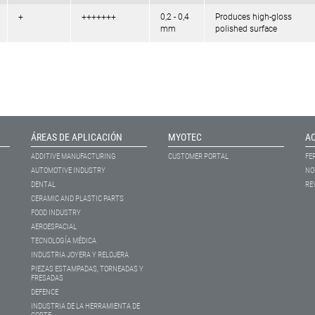
+
+++++++
0,2 - 0,4
Produces high-gloss
mm
polished surface
ÁREAS DE APLICACIÓN
MYOTEC
A
ADDITIVE MANUFACTURING
CUSTOMER PORTAL
FE
AUTOMOTIVE INDUSTRY
NO
DENTAL
RE
CERAMIC AND PLASTIC PARTS
FOOD INDUSTRY
AEROESPACIAL
TECNOLOGÍA MÉDICA
INDUSTRIA JOYERA Y RELOJERA
PIEZAS ESTAMPADAS, TORNEADAS Y
FRESADAS
DEFENCE
INDUSTRIA DE LA HERRAMIENTA DE