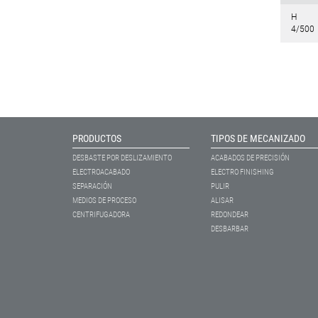
H
4/500
PRODUCTOS
TIPOS DE MECANIZADO
DESBASTE POR DESLIZAMIENTO
ACABADOS DE PRECISIÓN
ELECTROACABADO
ELECTRO FINISHING
SEPARACIÓN
PULIR
MEDIOS DE PROCESO
ALISAR
CENTRIFUGADORA
REDONDEAR
DESBARBAR