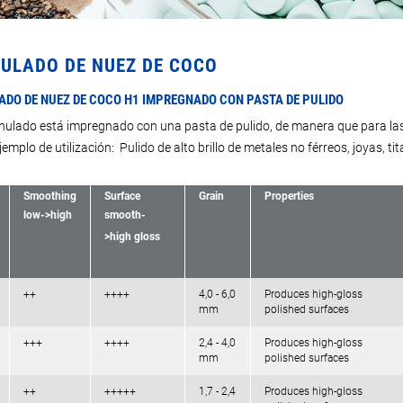
ULADO DE NUEZ DE COCO
DO DE NUEZ DE COCO H1 IMPREGNADO CON PASTA DE PULIDO
nulado está impregnado con una pasta de pulido, de manera que para las
jemplo de utilización: Pulido de alto brillo de metales no férreos, joyas, ti
Smoothing
Surface
Grain
Properties
low->high
smooth-
>high gloss
++
++++
4,0 - 6,0
Produces high-gloss
mm
polished surfaces
+++
++++
2,4 - 4,0
Produces high-gloss
mm
polished surfaces
++
+++++
1,7 - 2,4
Produces high-gloss