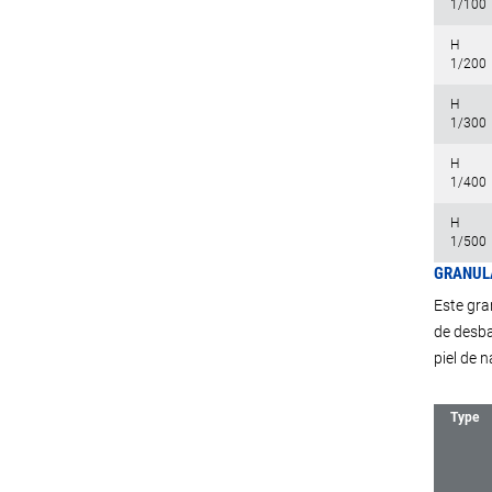
1/100
H
1/200
H
1/300
H
1/400
H
1/500
GRANULA
Este gra
de desba
piel de n
Type