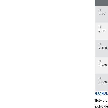
H
2/30
H
2/50
H
2/100
H
2/200
H
2/300
GRANULA
Este gra
polvo de