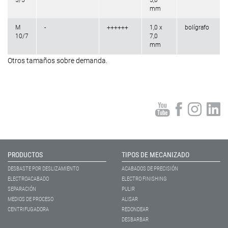
5/5
5,0
mm
M
-
++++++
1,0 x
bolígrafo
10/7
7,0
mm
Otros tamaños sobre demanda.
PRODUCTOS
TIPOS DE MECANIZADO
DESBASTE POR DESLIZAMIENTO
ACABADOS DE PRECISIÓN
ELECTROACABADO
ELECTRO FINISHING
SEPARACIÓN
PULIR
MEDIOS DE PROCESO
ALISAR
CENTRIFUGADORA
REDONDEAR
DESBARBAR