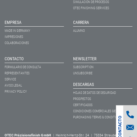
SIMULACIÓN DE PROCESOS
OTEC FINISHING SERVICES
EMPRESA
CARRERA
MADE IN GERMANY
ALUMNO
IMPRESIONES
COLABORACIONES
CONTACTO
NEWSLETTER
FORMULARIO DE CONSULTA
SUBSCRIPTION
REPRESENTANTES
UNSUBSCRIBE
SERVICE
DESCARGAS
AVISO LEGAL
PRIVACY POLICY
HOJAS DE DATOS DE SEGURIDAD
PROSPECTOS
CERTIFICADOS
CONDICIONES COMERCIALES GENERALES
S
O
L
I
C
I
T
U
D
E
C
O
N
T
A
C
T
PURCHASING TERMS & CONDITIONS
D
O
OTEC Präzisionsfinish GmbH
| Heinrich-Hertz-Str. 24 | 75334 Straubenhardt-