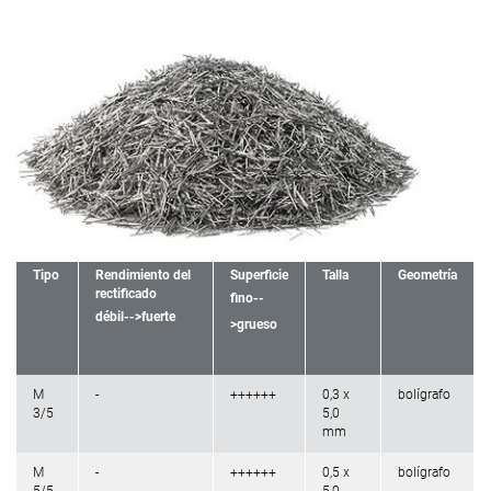
Tipo
Rendimiento del
Superficie
Talla
Geometría
rectificado
fino--
débil-->fuerte
>grueso
M
-
++++++
0,3 x
bolígrafo
3/5
5,0
mm
M
-
++++++
0,5 x
bolígrafo