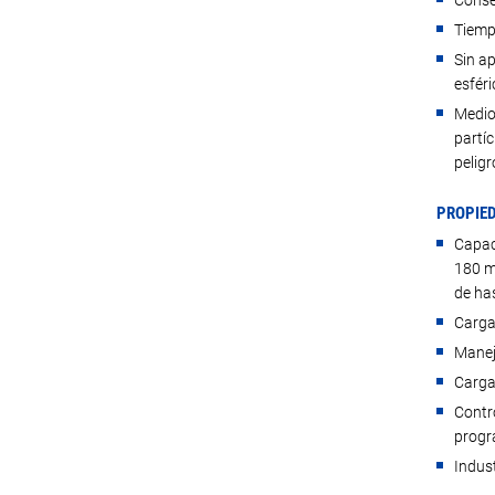
Conser
Tiempo
Sin a
esféri
Medio
partí
peligr
PROPIE
Capac
180 m
de ha
Carga
Manej
Carga
Contro
progr
Indus