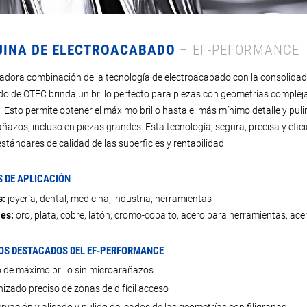
INA DE ELECTROACABADO
– EF-PEFORMANCE
adora combinación de la tecnología de electroacabado con la consolidad
ado de OTEC brinda un brillo perfecto para piezas con geometrías complej
 Esto permite obtener el máximo brillo hasta el más mínimo detalle y pulir 
ñazos, incluso en piezas grandes. Esta tecnología, segura, precisa y efici
stándares de calidad de las superficies y rentabilidad.
 DE APLICACIÓN
s:
joyería, dental, medicina, industria, herramientas
les:
oro, plata, cobre, latón, cromo-cobalto, acero para herramientas, acer
OS DESTACADOS DEL EF-PERFORMANCE
o de máximo brillo sin microarañazos
izado preciso de zonas de difícil acceso