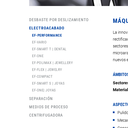
DESBASTE POR DESLIZAMIENTO
MÁQU
ELECTROACABADO
La innov
EF-PERFORMANCE
rectific
EF-VARIO
sectores.
EF-SMART T | DENTAL
microara
EF-ONE
nuevos e
EF-POLIMAX | JEWELLERY
EF-FLEX | JEWELRY
ÁMBITOS
EF-COMPACT
Sectore
EF-SMART S | JOYAS
Materia
EF-ONE| JOYAS
SEPARACIÓN
ASPECT
MEDIOS DE PROCESO
Pulid
CENTRIFUGADORA
Mecan