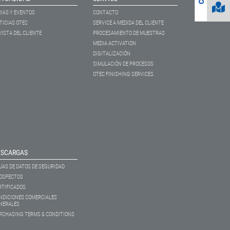
RIAS Y EVENTOS
CONTACTO
TICIAS OTEC
SERVICE A MEDIDA DEL CLIENTE
VISTA DEL CLIENTE
PROCESAMIENTO DE MUESTRAS
MEDIA ACTIVATION
DIGITALIZACIÓN
SIMULACIÓN DE PROCESOS
OTEC FINISHING SERVICES
ESCARGAS
JAS DE DATOS DE SEGURIDAD
OSPECTOS
RTIFICADOS
NDICIONES COMERCIALES
NERALES
RCHASING TERMS & CONDITIONS