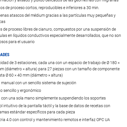
vación y alisado y pulido delicados de las geometrías con filigranas
s de proceso cortos, reproducibles e inferiores a 30 min.
penas atascos del médium gracias a las partículas muy pequeñas y
cas
s de proceso libres de cianuro, compuestos por una suspensión de
culas en líquidos conductivos especialmente desarrollados, que no son
osos para el usuario
DADES
idad de 3 estaciones, cada una con un espacio de trabajo de Ø 180 ×
m (diámetro × altura) para 27 piezas con un tamaño de componente
sta Ø 60 × 40 mm (diámetro × altura)
 manual con un sencillo sistema de sujeción
o sencillo y ergonómico
 con una sola mano simplemente suspendiendo los soportes
l intuitivo de la pantalla táctil y la base de datos de recetas con
amas estándar específicos para cada pieza
tria 4.0 con control y mantenimiento remotos e interfaz OPC UA