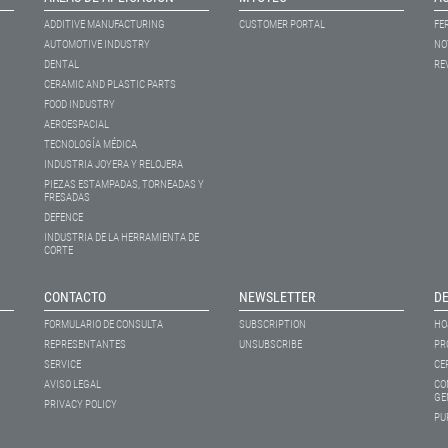
ADDITIVE MANUFACTURING
CUSTOMER PORTAL
FE
AUTOMOTIVE INDUSTRY
NO
DENTAL
RE
CERAMIC AND PLASTIC PARTS
FOOD INDUSTRY
AEROESPACIAL
TECNOLOGÍA MÉDICA
INDUSTRIA JOYERA Y RELOJERA
PIEZAS ESTAMPADAS, TORNEADAS Y
FRESADAS
DEFENCE
INDUSTRIA DE LA HERRAMIENTA DE
CORTE
CONTACTO
NEWSLETTER
D
FORMULARIO DE CONSULTA
SUBSCRIPTION
HO
REPRESENTANTES
UNSUBSCRIBE
PR
SERVICE
CE
AVISO LEGAL
CO
GE
PRIVACY POLICY
PU