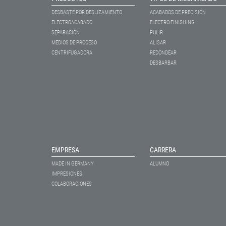
DESBASTE POR DESLIZAMIENTO
ACABADOS DE PRECISIÓN
ELECTROACABADO
ELECTRO FINISHING
SEPARACIÓN
PULIR
MEDIOS DE PROCESO
ALISAR
CENTRIFUGADORA
REDONDEAR
DESBARBAR
EMPRESA
CARRERA
MADE IN GERMANY
ALUMNO
IMPRESIONES
COLABORACIONES