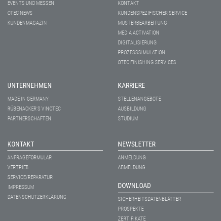
EVENTS UND MESSEN
KONTAKT
OTEC NEWS
KUNDENSPEZIFISCHER SERVICE
KUNDENMAGAZIN
MUSTERBEARBEITUNG
MEDIA ACTIVATION
DIGITALISIERUNG
PROZESSSIMULATION
OTEC FINISHING SERVICES
UNTERNEHMEN
KARRIERE
MADE IN GERMANY
STELLENANGEBOTE
RÜBENACKER'S VINOTEC
AUSBILDUNG
PARTNERSCHAFTEN
STUDIUM
KONTAKT
NEWSLETTER
ANFRAGEFORMULAR
ANMELDUNG
VERTRIEB
ABMELDUNG
SERVICE/REPARATUR
DOWNLOAD
IMPRESSUM
DATENSCHUTZERKLÄRUNG
SICHERHEITSDATENBLÄTTER
PROSPEKTE
ZERTIFIKATE