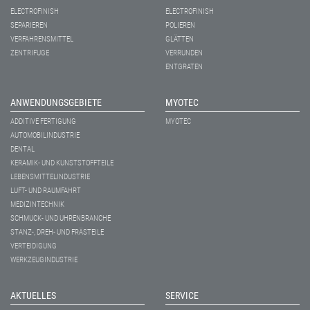
ELECTROFINISH
ELECTROFINISH
SEPARIEREN
POLIEREN
VERFAHRENSMITTEL
GLÄTTEN
ZENTRIFUGE
VERRUNDEN
ENTGRATEN
ANWENDUNGSGEBIETE
MYOTEC
ADDITIVE FERTIGUNG
MYOTEC
AUTOMOBILINDUSTRIE
DENTAL
KERAMIK- UND KUNSTSTOFFTEILE
LEBENSMITTELINDUSTRIE
LUFT- UND RAUMFAHRT
MEDIZINTECHNIK
SCHMUCK- UND UHRENBRANCHE
STANZ-, DREH- UND FRÄSTEILE
VERTEIDIGUNG
WERKZEUGINDUSTRIE
AKTUELLES
SERVICE