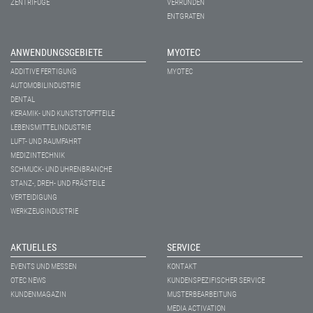
ZENTRIFUGE
VERRUNDEN
ENTGRATEN
ANWENDUNGSGEBIETE
MYOTEC
ADDITIVE FERTIGUNG
MYOTEC
AUTOMOBILINDUSTRIE
DENTAL
KERAMIK- UND KUNSTSTOFFTEILE
LEBENSMITTELINDUSTRIE
LUFT- UND RAUMFAHRT
MEDIZINTECHNIK
SCHMUCK- UND UHRENBRANCHE
STANZ-, DREH- UND FRÄSTEILE
VERTEIDIGUNG
WERKZEUGINDUSTRIE
AKTUELLES
SERVICE
EVENTS UND MESSEN
KONTAKT
OTEC NEWS
KUNDENSPEZIFISCHER SERVICE
KUNDENMAGAZIN
MUSTERBEARBEITUNG
MEDIA ACTIVATION