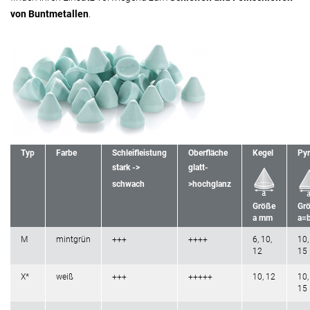
von Buntmetallen
.
Typ
Farbe
Schleifleistung
Oberfläche
Kegel
Py
stark ->
glatt-
schwach
>hochglanz
Größe
Gr
a mm
a=
M
mintgrün
+++
++++
6, 10,
10,
12
15
X*
weiß
+++
+++++
10, 12
10,
15