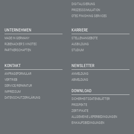
DIGITALISIERUNG
PROZESSSIMULATION
OTEC FINISHING SERVICES
UNTERNEHMEN
KARRIERE
MADE IN GERMANY
STELLENANGEBOTE
RÜBENACKER'S VINOTEC
AUSBILDUNG
PARTNERSCHAFTEN
STUDIUM
KONTAKT
NEWSLETTER
ANFRAGEFORMULAR
ANMELDUNG
VERTRIEB
ABMELDUNG
SERVICE/REPARATUR
DOWNLOAD
IMPRESSUM
DATENSCHUTZERKLÄRUNG
SICHERHEITSDATENBLÄTTER
PROSPEKTE
ZERTIFIKATE
ALLGEMEINE LIEFERBEDINGUNGEN
EINKAUFSBEDINGUNGEN