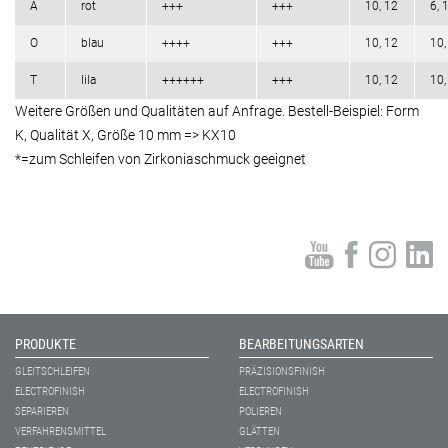
A
rot
+++
+++
10, 12
6, 
O
blau
++++
+++
10, 12
10,
T
lila
++++++
+++
10, 12
10,
Weitere Größen und Qualitäten auf Anfrage. Bestell-Beispiel: Form
K, Qualität X, Größe 10 mm => KX10
*=zum Schleifen von Zirkoniaschmuck geeignet
PRODUKTE
BEARBEITUNGSARTEN
GLEITSCHLEIFEN
PRÄZISIONSFINISH
ELECTROFINISH
ELECTROFINISH
SEPARIEREN
POLIEREN
VERFAHRENSMITTEL
GLÄTTEN