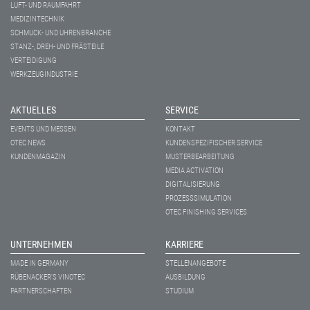
LUFT- UND RAUMFAHRT
MEDIZINTECHNIK
SCHMUCK- UND UHRENBRANCHE
STANZ-, DREH- UND FRÄSTEILE
VERTEIDIGUNG
WERKZEUGINDUSTRIE
AKTUELLES
SERVICE
EVENTS UND MESSEN
KONTAKT
OTEC NEWS
KUNDENSPEZIFISCHER SERVICE
KUNDENMAGAZIN
MUSTERBEARBEITUNG
MEDIA ACTIVATION
DIGITALISIERUNG
PROZESSSIMULATION
OTEC FINISHING SERVICES
UNTERNEHMEN
KARRIERE
MADE IN GERMANY
STELLENANGEBOTE
RÜBENACKER'S VINOTEC
AUSBILDUNG
PARTNERSCHAFTEN
STUDIUM