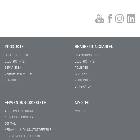
PRODUKTE
BEARBEITUNGSARTEN
GLEITSCHLEIFEN
PRÄZISIONSFINISH
ELECTROFINISH
ELECTROFINISH
SEPARIEREN
POLIEREN
VERFAHRENSMITTEL
GLÄTTEN
ZENTRIFUGE
VERRUNDEN
ENTGRATEN
ANWENDUNGSGEBIETE
MYOTEC
ADDITIVE FERTIGUNG
MYOTEC
AUTOMOBILINDUSTRIE
DENTAL
KERAMIK- UND KUNSTSTOFFTEILE
LEBENSMITTELINDUSTRIE