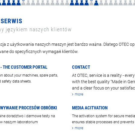
 SERWIS
y językiem naszych klientów
cja z użytkowania naszych maszyn jest bardzo ważna. Dlatego OTEC op
ane do specyficznych wymagań klientów.
- THE CUSTOMER PORTAL
CONTACT
At OTEC, service is a reality - every
on about your machines, spare parts,
 safety data sheets.
with the best quality “Made in Ge
and a clear focus on your satisfac
more
WYWANIE PROCESÓW OBRÓBKI
MEDIA ACITVATION
lne doradztwo i darmowe testy na
The activation system for secure medi
 w naszym laboratorium
ensures stable processes and prevents f
more