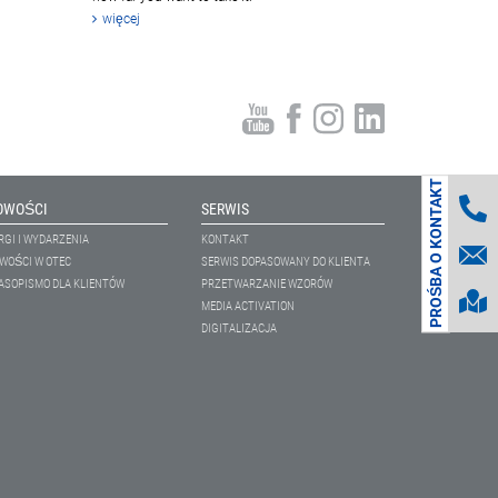
więcej
PROŚBA O KONTAKT
OWOŚCI
SERWIS
RGI I WYDARZENIA
KONTAKT
WOŚCI W OTEC
SERWIS DOPASOWANY DO KLIENTA
ASOPISMO DLA KLIENTÓW
PRZETWARZANIE WZORÓW
MEDIA ACTIVATION
DIGITALIZACJA