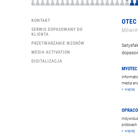
KONTAKT
OTEC
SERWIS DOPASOWANY DO
Mówim
KLIENTA
PRZETWARZANIE WZORÓW
Satysfak
MEDIA ACTIVATION
dopasow
DIGITALIZACJA
MYOTEC 
Informati
media and
więcej
OPRACO
Indywidua
próbkach
więcej