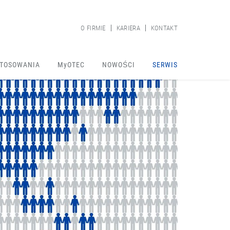
O FIRMIE
KARIERA
KONTAKT
TOSOWANIA
MyOTEC
NOWOŚCI
SERWIS