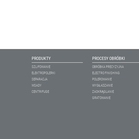
PRODUKTY
PROCESY OBRÓBKI
SZLIFOWANIE
OBRÓBKA PRECYZYJNA
ELEKTROPOLERKI
ELECTRO FINISHING
SEPARACJA
POLEROWANIE
WSADY
WYGŁADZANIE
CENTRIFUGE
ZAOKRĄGLANIE
GRATOWANIE