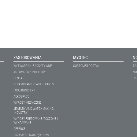
ZASTOSOWANIA
MYOTEC
N
WYTWARZANIE ADDYTYWNE
CUSTOMER PORTAL
TA
AUTOMOTIVE INDUSTRY
NO
DENTAL
CZ
CERAMIC AND PLASTIC PARTS
FOOD INDUSTRY
AEROSPACE
WYROBY MEDYCZNE
JEWELRY AND WATCHMAKING
INDUSTRY
WYROBY FREZOWANE, TOCZONE I
WYKRAWANE
DEFENCE
PRZEMYSŁ NARZĘDZIOWY