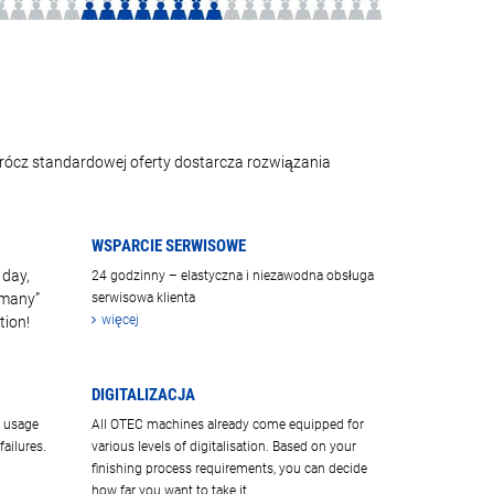
rócz standardowej oferty dostarcza rozwiązania
WSPARCIE SERWISOWE
 day,
24 godzinny – elastyczna i niezawodna obsługa
rmany”
serwisowa klienta
więcej
tion!
DIGITALIZACJA
a usage
All OTEC machines already come equipped for
ailures.
various levels of digitalisation. Based on your
finishing process requirements, you can decide
how far you want to take it.