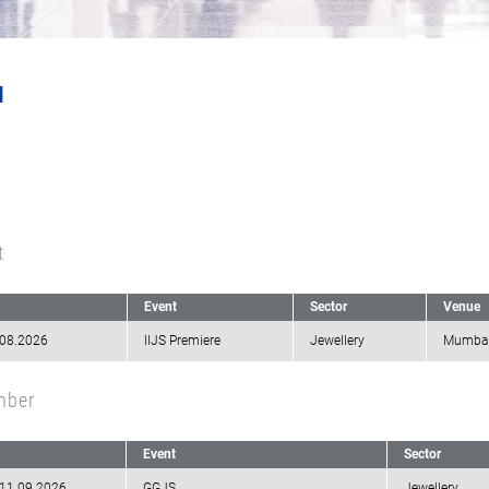
I
t
Event
Sector
Venue
.08.2026
IIJS Premiere
Jewellery
Mumbai 
mber
Event
Sector
-11.09.2026
GGJS
Jewellery