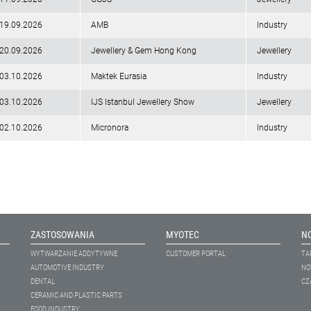
-19.09.2026
AMB
Industry
-20.09.2026
Jewellery & Gem Hong Kong
Jewellery
-03.10.2026
Maktek Eurasia
Industry
-03.10.2026
IJS Istanbul Jewellery Show
Jewellery
-02.10.2026
Micronora
Industry
ZASTOSOWANIA
MYOTEC
N
WYTWARZANIE ADDYTYWNE
CUSTOMER PORTAL
TA
AUTOMOTIVE INDUSTRY
NO
DENTAL
CZ
CERAMIC AND PLASTIC PARTS
FOOD INDUSTRY