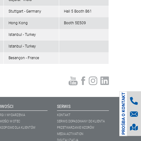
Stuttgart - Germany
Hall 5 Booth B61
Hong Kong
Booth 5E509
Istanbul - Turkey
Istanbul - Turkey
Besançon - France
PROŚBA O KONTAKT
OWOŚCI
SERWIS
RGI I WYDARZENIA
KONTAKT
WOŚCI W OTEC
SERWIS DOPASOWANY DO KLIENTA
ASOPISMO DLA KLIENTÓW
PRZETWARZANIE WZORÓW
MEDIA ACTIVATION
DIGITALIZACJA