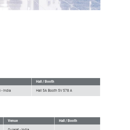
Hall / Booth
- India
Hall 5A Booth 5V 578 A
Venue
Hall / Booth
Gujarat - India