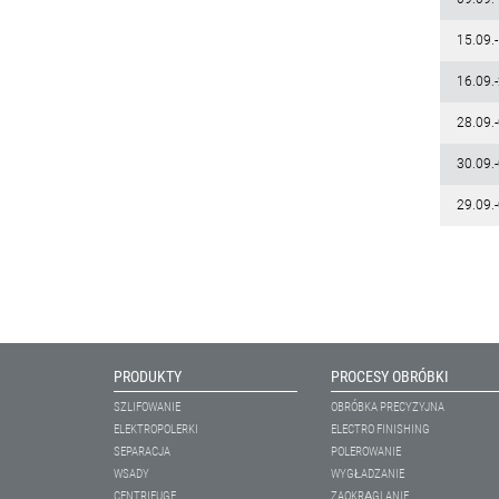
15.09.
16.09.
28.09.
30.09.
29.09.
PRODUKTY
PROCESY OBRÓBKI
SZLIFOWANIE
OBRÓBKA PRECYZYJNA
ELEKTROPOLERKI
ELECTRO FINISHING
SEPARACJA
POLEROWANIE
WSADY
WYGŁADZANIE
CENTRIFUGE
ZAOKRĄGLANIE