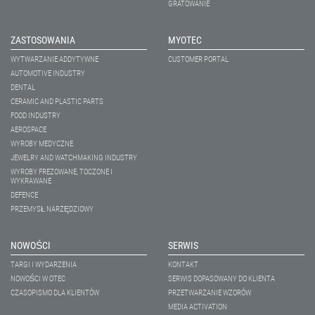
GRATOWANIE
ZASTOSOWANIA
MYOTEC
WYTWARZANIE ADDYTYWNE
CUSTOMER PORTAL
AUTOMOTIVE INDUSTRY
DENTAL
CERAMIC AND PLASTIC PARTS
FOOD INDUSTRY
AEROSPACE
WYROBY MEDYCZNE
JEWELRY AND WATCHMAKING INDUSTRY
WYROBY FREZOWANE, TOCZONE I
WYKRAWANE
DEFENCE
PRZEMYSŁ NARZĘDZIOWY
NOWOŚCI
SERWIS
TARGI I WYDARZENIA
KONTAKT
NOWOŚCI W OTEC
SERWIS DOPASOWANY DO KLIENTA
CZASOPISMO DLA KLIENTÓW
PRZETWARZANIE WZORÓW
MEDIA ACTIVATION