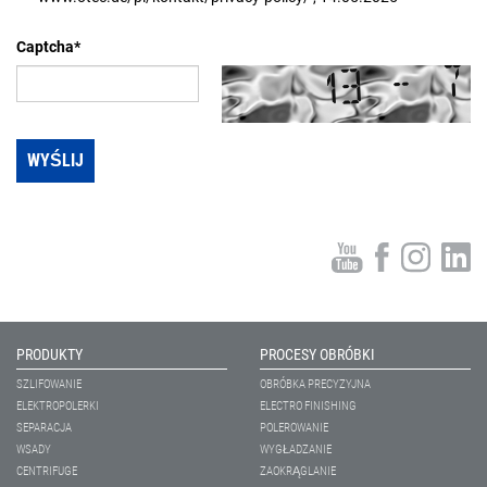
Captcha*
PRODUKTY
PROCESY OBRÓBKI
SZLIFOWANIE
OBRÓBKA PRECYZYJNA
ELEKTROPOLERKI
ELECTRO FINISHING
SEPARACJA
POLEROWANIE
WSADY
WYGŁADZANIE
CENTRIFUGE
ZAOKRĄGLANIE