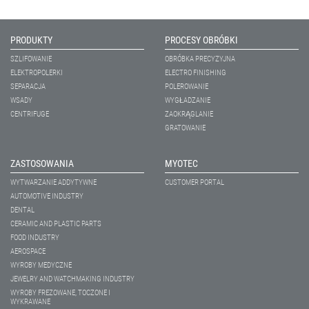
PRODUKTY
PROCESY OBRÓBKI
SZLIFOWANIE
OBRÓBKA PRECYZYJNA
ELEKTROPOLERKI
ELECTRO FINISHING
SEPARACJA
POLEROWANIE
WSADY
WYGŁADZANIE
CENTRIFUGE
ZAOKRĄGLANIE
GRATOWANIE
ZASTOSOWANIA
MYOTEC
WYTWARZANIE ADDYTYWNE
CUSTOMER PORTAL
AUTOMOTIVE INDUSTRY
DENTAL
CERAMIC AND PLASTIC PARTS
FOOD INDUSTRY
AEROSPACE
WYROBY MEDYCZNE
JEWELRY AND WATCHMAKING INDUSTRY
WYROBY FREZOWANE, TOCZONE I
WYKRAWANE