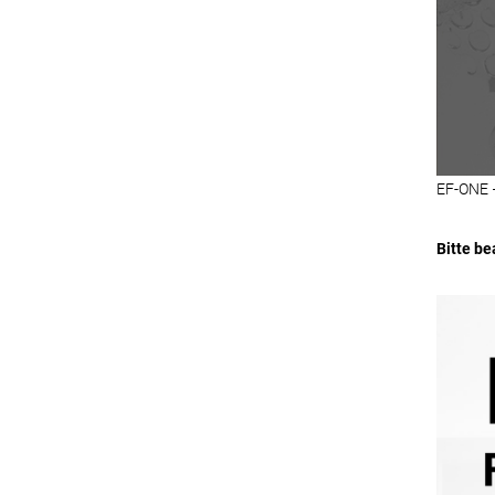
EF-ONE 
Bitte b