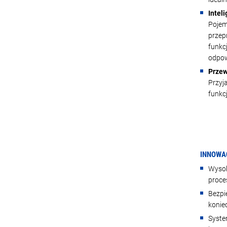
Intel
Pojemn
przep
funkc
odpow
Przew
Przyj
funkcj
INNOWA
Wysok
proce
Bezpi
konie
Syste