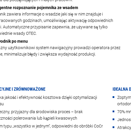
igentne rozpoznanie pojemnika ze wsadem
ik zawiera informacje o wsadzie jaki się w nim znajduje i
racowanych godzinach, umożliwiając aktywację odpowiednich
ji. Automatyczne przypisanie zapewnia, że używane są tylko
iednie wsady OTEC.
odnik po menu
azny użytkownikowi system nawigacyjny prowadzi operatora przez
e, minimalizuje błędy i zwiększa wydajność produkcji.
CYJNE I ZRÓWNOWAŻONE
IDEALNA 
a jakość i efektywność kosztowa dzięki optymalizacji
Zoptyma
su
ortodo
eczny, przyjazny dla środowiska proces – brak
70% mni
czności polerowania lub kąpieli kwasowych
Jednos
m typu „wszystko w jednym”, odpowiedni do obróbki CoCr
Atrakcy