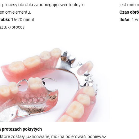
e procesy obróbki zapobiegają ewentualnym
jest mini
eniom elementu.
Czas obró
róbki:
15-20 minut
Ilość:
1 w
sztuk/proces
a protezach pokrytych
 które zostały już licowane, można polerować, ponieważ