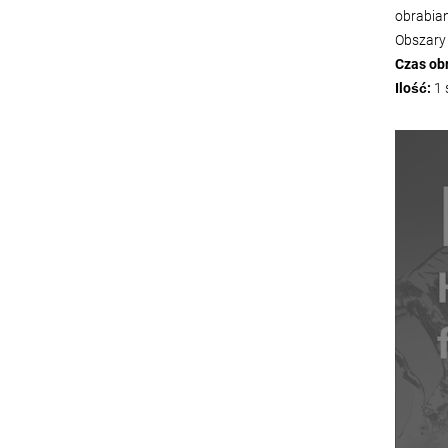
obrabian
Obszary 
Czas ob
Ilość:
1 