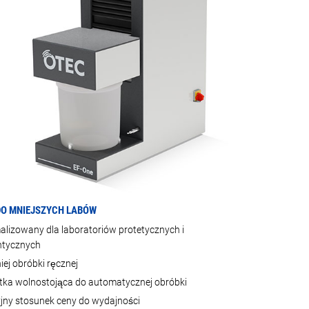
DO MNIEJSZYCH LABÓW
lizowany dla laboratoriów protetycznych i
ntycznych
ej obróbki ręcznej
tka wolnostojąca do automatycznej obróbki
jny stosunek ceny do wydajności