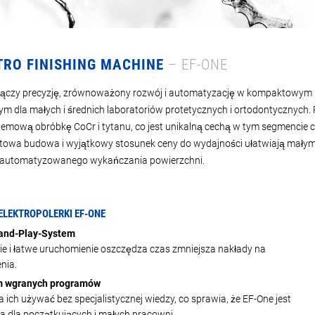
TRO FINISHING MACHINE
– EF-ONE
łączy precyzję, zrównoważony rozwój i automatyzację w kompaktowym i
ym dla małych i średnich laboratoriów protetycznych i ortodontycznych
emową obróbkę CoCr i tytanu, co jest unikalną cechą w tym segmencie
owa budowa i wyjątkowy stosunek ceny do wydajności ułatwiają małym
zautomatyzowanego wykańczania powierzchni.
ELEKTROPOLERKI EF-ONE
and-Play-System
ie i łatwe uruchomienie oszczędza czas zmniejsza nakłady na
nia.
 wgranych programów
 ich używać bez specjalistycznej wiedzy, co sprawia, że EF-One jest
na dla początkujących i małych pracowni.