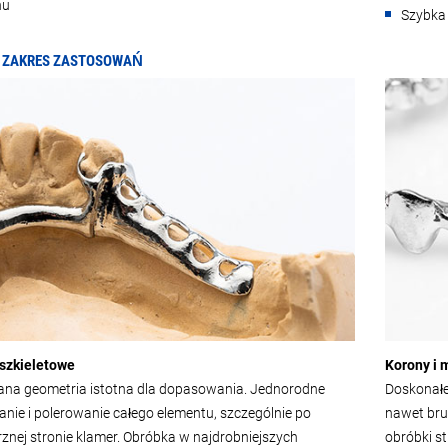
nu
Szybka
I ZAKRES ZASTOSOWAŃ
 szkieletowe
Korony i 
na geometria istotna dla dopasowania. Jednorodne
Doskonałe
nie i polerowanie całego elementu, szczególnie po
nawet bruz
nej stronie klamer. Obróbka w najdrobniejszych
obróbki s