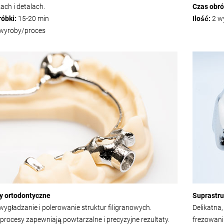
ach i detalach.
Czas obró
róbki:
15-20 min
Ilość:
2 w
wyroby/proces
ry ortodontyczne
Suprastru
wygładzanie i polerowanie struktur filigranowych.
Delikatna
 procesy zapewniają powtarzalne i precyzyjne rezultaty.
frezowani