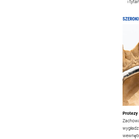
i tyta
SZEROK
Protezy
Zachowa
wygładza
wewnętrz