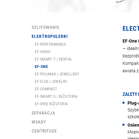
SZLIFOWANIE
ELEC
ELEKTROPOLERKI
EF-One
EF-PERFORMANCE
— idealn
EF-VARIO
bezprobl
EF-SMART T | DENTAL
Kompakt
EF-ONE
świata 
EF-POLIMAX | JEWELLERY
EF-FLEX | JEWELRY
EF-COMPACT
ZALETY 
EF-SMART S | BIŻUTERIA
Plug-
EF-ONE| BIŻUTERIA
Szybk
SEPARACJA
szkole
WSADY
Osiem
CENTRIFUGE
Można
ideal