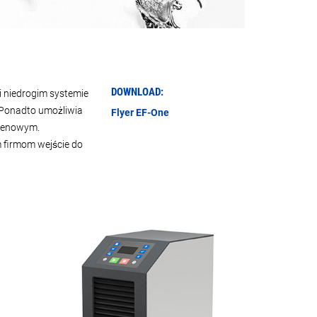
DOWNLOAD:
 niedrogim systemie
. Ponadto umożliwia
Flyer EF-One
 cenowym.
 firmom wejście do