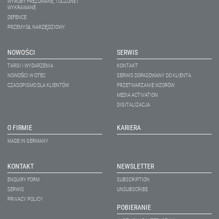
WYROBY FREZOWANE, TOCZONE I
WYKRAWANE
DEFENCE
PRZEMYSŁ NARZĘDZIOWY
NOWOŚCI
SERWIS
TARGI I WYDARZENIA
KONTAKT
NOWOŚCI W OTEC
SERWIS DOPASOWANY DO KLIENTA
CZASOPISMO DLA KLIENTÓW
PRZETWARZANIE WZORÓW
MEDIA ACTIVATION
DIGITALIZACJA
O FIRMIE
KARIERA
MADE IN GERMANY
KONTAKT
NEWSLETTER
ENQUIRY FORM
SUBSCRIPTION
SERWIS
UNSUBSCRIBE
PRIVACY POLICY
POBIERANIE