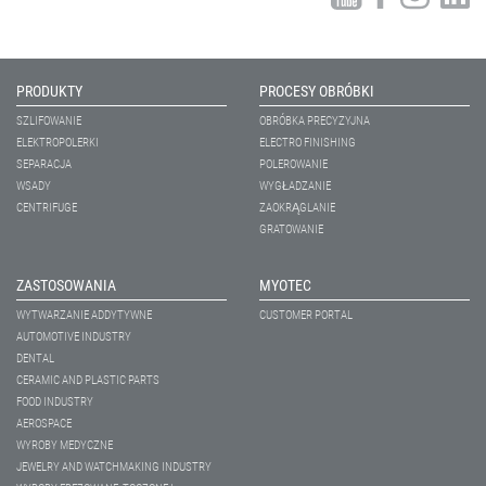
PRODUKTY
PROCESY OBRÓBKI
SZLIFOWANIE
OBRÓBKA PRECYZYJNA
ELEKTROPOLERKI
ELECTRO FINISHING
SEPARACJA
POLEROWANIE
WSADY
WYGŁADZANIE
CENTRIFUGE
ZAOKRĄGLANIE
GRATOWANIE
ZASTOSOWANIA
MYOTEC
WYTWARZANIE ADDYTYWNE
CUSTOMER PORTAL
AUTOMOTIVE INDUSTRY
DENTAL
CERAMIC AND PLASTIC PARTS
FOOD INDUSTRY
AEROSPACE
WYROBY MEDYCZNE
JEWELRY AND WATCHMAKING INDUSTRY