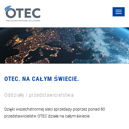
Toggl
navig
OTEC. NA CAŁYM ŚWIECIE.
Oddziały i przedstawicielstwa
Dzięki wszechstronnej sieci sprzedaży poprzez ponad 80
przedstawicielstw OTEC działa na całym świecie.