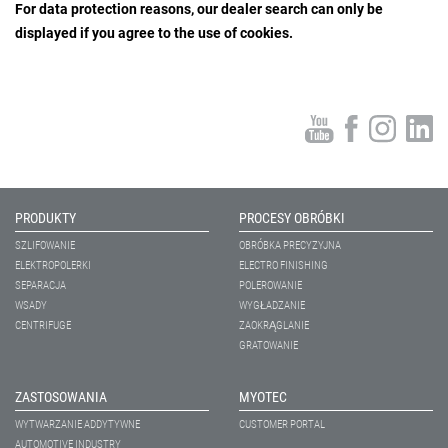
For data protection reasons, our dealer search can only be
displayed if you agree to the use of cookies.
PRODUKTY
PROCESY OBRÓBKI
SZLIFOWANIE
OBRÓBKA PRECYZYJNA
ELEKTROPOLERKI
ELECTRO FINISHING
SEPARACJA
POLEROWANIE
WSADY
WYGŁADZANIE
CENTRIFUGE
ZAOKRĄGLANIE
GRATOWANIE
ZASTOSOWANIA
MYOTEC
WYTWARZANIE ADDYTYWNE
CUSTOMER PORTAL
AUTOMOTIVE INDUSTRY