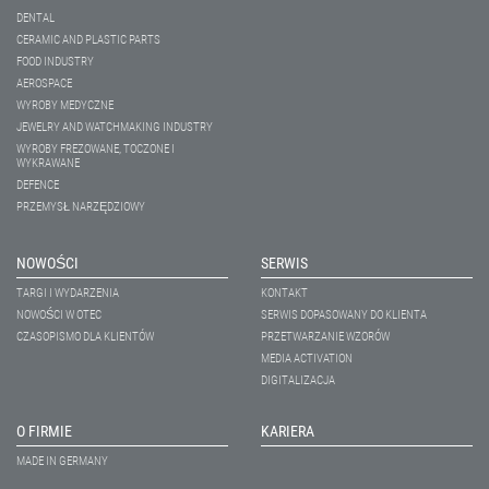
DENTAL
CERAMIC AND PLASTIC PARTS
FOOD INDUSTRY
AEROSPACE
WYROBY MEDYCZNE
JEWELRY AND WATCHMAKING INDUSTRY
WYROBY FREZOWANE, TOCZONE I
WYKRAWANE
DEFENCE
PRZEMYSŁ NARZĘDZIOWY
NOWOŚCI
SERWIS
TARGI I WYDARZENIA
KONTAKT
NOWOŚCI W OTEC
SERWIS DOPASOWANY DO KLIENTA
CZASOPISMO DLA KLIENTÓW
PRZETWARZANIE WZORÓW
MEDIA ACTIVATION
DIGITALIZACJA
O FIRMIE
KARIERA
MADE IN GERMANY