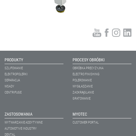
PRODUKTY
PROCESY OBRÓBKI
SZLIFOWANIE
OBRÓBKA PRECYZYJNA
ELEKTROPOLERKI
ELECTRO FINISHING
SEPARACJA
POLEROWANIE
WSADY
WYGŁADZANIE
CENTRIFUGE
ZAOKRĄGLANIE
GRATOWANIE
ZASTOSOWANIA
MYOTEC
WYTWARZANIE ADDYTYWNE
CUSTOMER PORTAL
AUTOMOTIVE INDUSTRY
DENTAL