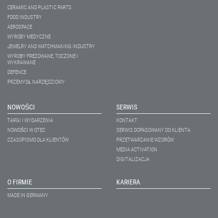
CERAMIC AND PLASTIC PARTS
FOOD INDUSTRY
AEROSPACE
WYROBY MEDYCZNE
JEWELRY AND WATCHMAKING INDUSTRY
WYROBY FREZOWANE, TOCZONE I
WYKRAWANE
DEFENCE
PRZEMYSŁ NARZĘDZIOWY
NOWOŚCI
SERWIS
TARGI I WYDARZENIA
KONTAKT
NOWOŚCI W OTEC
SERWIS DOPASOWANY DO KLIENTA
CZASOPISMO DLA KLIENTÓW
PRZETWARZANIE WZORÓW
MEDIA ACTIVATION
DIGITALIZACJA
O FIRMIE
KARIERA
MADE IN GERMANY