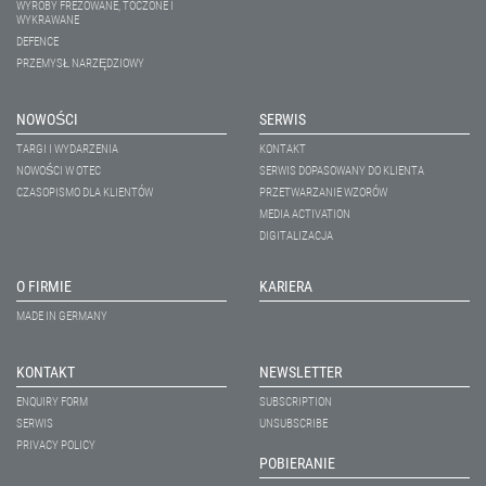
WYROBY FREZOWANE, TOCZONE I
WYKRAWANE
DEFENCE
PRZEMYSŁ NARZĘDZIOWY
NOWOŚCI
SERWIS
TARGI I WYDARZENIA
KONTAKT
NOWOŚCI W OTEC
SERWIS DOPASOWANY DO KLIENTA
CZASOPISMO DLA KLIENTÓW
PRZETWARZANIE WZORÓW
MEDIA ACTIVATION
DIGITALIZACJA
O FIRMIE
KARIERA
MADE IN GERMANY
KONTAKT
NEWSLETTER
ENQUIRY FORM
SUBSCRIPTION
SERWIS
UNSUBSCRIBE
PRIVACY POLICY
POBIERANIE