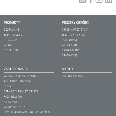
PRODUKTY
PROCESY OBRÓBKI
SZLIFOWANIE
OBRÓBKA PRECYZYJNA
ELEKTROPOLERKI
ELECTRO FINISHING
SEPARACJA
POLEROWANIE
WSADY
WYGŁADZANIE
CENTRIFUGE
ZAOKRĄGLANIE
GRATOWANIE
ZASTOSOWANIA
MYOTEC
WYTWARZANIE ADDYTYWNE
CUSTOMER PORTAL
AUTOMOTIVE INDUSTRY
DENTAL
CERAMIC AND PLASTIC PARTS
FOOD INDUSTRY
AEROSPACE
WYROBY MEDYCZNE
JEWELRY AND WATCHMAKING INDUSTRY