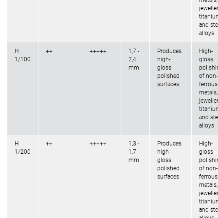
metals,
jeweller
titani
and ste
alloys
H
++
+++++
1,7 -
Produces
High-
1/100
2,4
high-
gloss
mm
gloss
polishi
polished
of non-
surfaces
ferrous
metals,
jeweller
titani
and ste
alloys
H
++
+++++
1,3 -
Produces
High-
1/200
1,7
high-
gloss
mm
gloss
polishi
polished
of non-
surfaces
ferrous
metals,
jeweller
titani
and ste