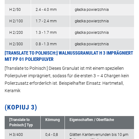
H 2/50
2.4 - 4.0 mm
gładka powierzchnia
H 2/100
1.7 - 2.4 mm
gładka powierzchnia
H 2/200
1.3 - 1.7 mm
gładka powierzchnia
H 2/300
0.8 - 1.3 mm
gładka powierzchnia
[TRANSLATE TO POLNISCH:] WALNUSSGRANULAT H 3 IMPRÄGNIERT
MIT PP 01 POLIERPULVER
[Translate to Polnisch:] Dieses Granulat ist mit einem speziellen
Polierpulver imprägniert, sodass für die ersten 3 – 4 Chargen kein
Polierzusatz erforderlich ist. Beispielhafter Einsatz: Hartmetall,
Keramik
(KOPIUJ 3)
[Translate to
Körnung
Eigenschaften / Oberfläche
Polnisch:] Typ
H 3/400
0,4 - 0,8
Glätten Kantenverrunden bis 10 μm