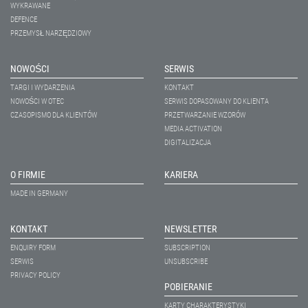
WYKRAWANE
DEFENCE
PRZEMYSŁ NARZĘDZIOWY
NOWOŚCI
SERWIS
TARGI I WYDARZENIA
KONTAKT
NOWOŚCI W OTEC
SERWIS DOPASOWANY DO KLIENTA
CZASOPISMO DLA KLIENTÓW
PRZETWARZANIE WZORÓW
MEDIA ACTIVATION
DIGITALIZACJA
O FIRMIE
KARIERA
MADE IN GERMANY
KONTAKT
NEWSLETTER
ENQUIRY FORM
SUBSCRIPTION
SERWIS
UNSUBSCRIBE
PRIVACY POLICY
POBIERANIE
KARTY CHARAKTERYSTYKI