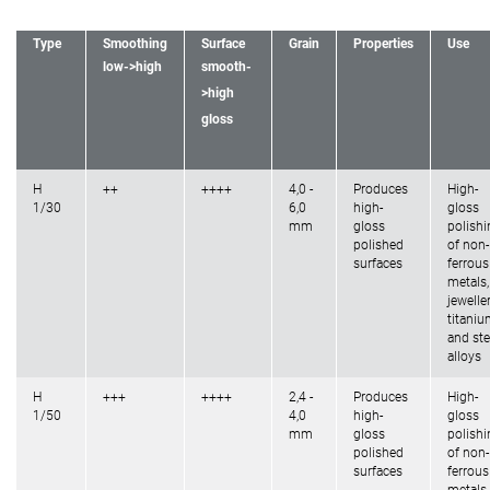
Type
Smoothing
Surface
Grain
Properties
Use
low->high
smooth-
>high
gloss
H
++
++++
4,0 -
Produces
High-
1/30
6,0
high-
gloss
mm
gloss
polishi
polished
of non-
surfaces
ferrous
metals,
jeweller
titani
and ste
alloys
H
+++
++++
2,4 -
Produces
High-
1/50
4,0
high-
gloss
mm
gloss
polishi
polished
of non-
surfaces
ferrous