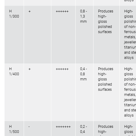
alloys
H
+
++++++
0,8 -
Produces
High-
1/300
1,3
high-
gloss
mm
gloss
polishi
polished
of non-
surfaces
ferrous
metals,
jeweller
titani
and ste
alloys
H
+
++++++
0,4 -
Produces
High-
1/400
0,8
high-
gloss
mm
gloss
polishi
polished
of non-
surfaces
ferrous
metals,
jeweller
titani
and ste
alloys
H
-
+++++++
0,2 -
Produces
High-
1/500
0,4
high-
gloss