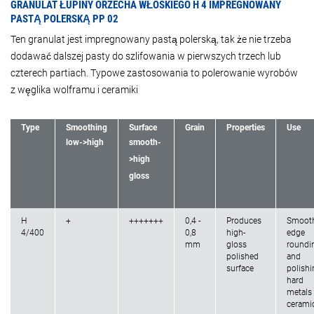
GRANULAT ŁUPINY ORZECHA WŁOSKIEGO H 4 IMPREGNOWANY
PASTĄ POLERSKĄ PP 02
Ten granulat jest impregnowany pastą polerską, tak że nie trzeba
dodawać dalszej pasty do szlifowania w pierwszych trzech lub
czterech partiach. Typowe zastosowania to polerowanie wyrobów
z węglika wolframu i ceramiki
Type
Smoothing
Surface
Grain
Properties
Use
low->high
smooth-
>high
gloss
H
+
+++++++
0,4 -
Produces
Smooth
4/400
0,8
high-
edge
mm
gloss
roundi
polished
and
surface
polishi
hard
metals
cerami