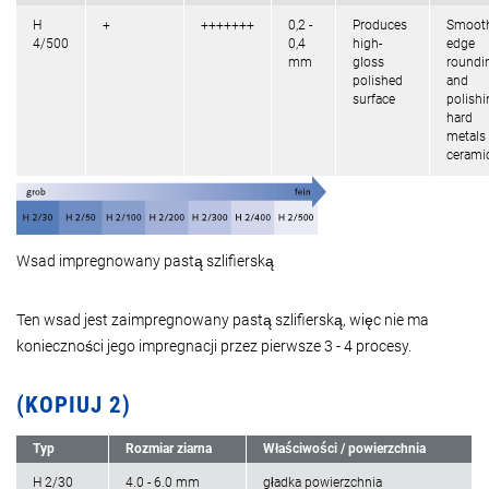
H
+
+++++++
0,2 -
Produces
Smooth
4/500
0,4
high-
edge
mm
gloss
roundi
polished
and
surface
polishi
hard
metals
cerami
Wsad impregnowany pastą szlifierską
Ten wsad jest zaimpregnowany pastą szlifierską, więc nie ma
konieczności jego impregnacji przez pierwsze 3 - 4 procesy.
(KOPIUJ 2)
Typ
Rozmiar ziarna
Właściwości / powierzchnia
H 2/30
4.0 - 6.0 mm
gładka powierzchnia