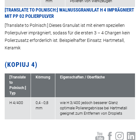
mm
Polieren von Werkzeugen
[TRANSLATE TO POLNISCH:] WALNUSSGRANULAT H 4 IMPRÄGNIERT
MIT PP 02 POLIERPULVER
[Translate to Polnisch:] Dieses Granulat ist mit einem speziellen
Polierpulver imprägniert, sodass für die ersten 3 – 4 Chargen kein
Polierzusatz erforderlich ist. Beispielhafter Einsatz: Hartmetall,
Keramik
(KOPIUJ 4)
[Translate
Körnung
Eigenschaften / Oberfläche
to
Polnisch:]
Typ
H 4/400
0,4 - 0,8
wie H 3/400 jedoch besserer Glanz
mm
optimale Polierergebnisse bei Hartmetall
geeignet zum Entfernen von Droplets