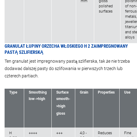
mm
gloss
polishi
polished
of non-
surfaces
ferrous
metals,
jeweller
titani
and ste
alloys
GRANULAT ŁUPINY ORZECHA WŁOSKIEGO H 2 ZAIMPREGNOWANY
PASTĄ SZLIFIERSKĄ
Ten granulat jest impregnowany pastą szlifierska, tak że nie trzeba
dodawać dalszej pasty do szlifowania w pierwszych trzech lub
czterech partiach.
Type
Smoothing
Surface
Grain
Properties
Use
low->high
smooth-
>high
gloss
H
++++
+++
4,0 -
Reduces
Fine