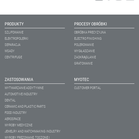
PRODUKTY
PROCESY OBRÓBKI
SZLIFOWANIE
OBRÓBKA PRECYZYJNA
ELEKTROPOLERKI
ELECTRO FINISHING
SEPARACJA
POLEROWANIE
WSADY
WYGŁADZANIE
CENTRIFUGE
ZAOKRĄGLANIE
GRATOWANIE
ZASTOSOWANIA
MYOTEC
WYTWARZANIE ADDYTYWNE
CUSTOMER PORTAL
AUTOMOTIVE INDUSTRY
DENTAL
CERAMIC AND PLASTIC PARTS
FOOD INDUSTRY
AEROSPACE
WYROBY MEDYCZNE
JEWELRY AND WATCHMAKING INDUSTRY
WYROBY FREZOWANE, TOCZONE I