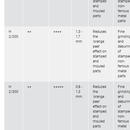
stamped
stampe
and
non-
mouled
ferrous
parts
metal
parts
H
++
++++
1,3 -
Reduces
Fine
2/200
1,7
the
grindin
mm
'orange
and
peel'
deburri
effect on
of
stamped
stampe
and
non-
mouled
ferrous
parts
metal
parts
H
++
+++++
0,8 -
Reduces
Fine
2/300
1,3
the
grindin
mm
'orange
and
peel'
deburri
effect on
of
stamped
stampe
and
non-
mouled
ferrous
parts
metal