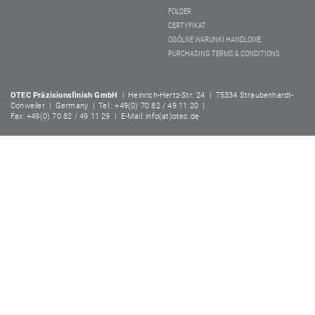
FOLDER
CERTYFIKAT
OGÓLNE WARUNKI HANDLOWE
PURCHASING TERMS & CONDITIONS
OTEC Präzisionsfinish GmbH
| Heinrich-Hertz-Str. 24 | 75334 Straubenhardt-
Conweiler | Germany | Tel.: +49(0) 70 82 / 49 11 20 |
Fax: +49(0) 70 82 / 49 11 29 | E-Mail: info(at)otec.de