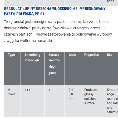
parts
GRANULAT ŁUPINY ORZECHA WŁOSKIEGO H 3 IMPREGNOWANY
PASTĄ POLERSKĄ PP 01
Ten granulat jest impregnowany pastą polerską, tak że nie trzeba
dodawać dalszej pasty do szlifowania w pierwszych trzech lub
czterech partiach. Typowe zastosowania to polerowanie wyrobów
z węglika wolframu i ceramiki
Type
Smoothing
Surface
Grain
Properties
Use
low->high
smooth-
>high
gloss
H
+++++
+++
0,4 -
Produces
Smooth
3/400
0,8
glossy
edge
mm
polished
roundi
surface
and met
and
ceramic