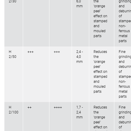
2/30
6,0
the
grindin
mm
'orange
and
peel'
deburri
effect on
of
stamped
stampe
and
non-
mouled
ferrous
parts
metal
parts
H
+++
+++
2,4 -
Reduces
Fine
2/50
4,0
the
grindin
mm
'orange
and
peel'
deburri
effect on
of
stamped
stampe
and
non-
mouled
ferrous
parts
metal
parts
H
++
++++
1,7 -
Reduces
Fine
2/100
2,4
the
grindin
mm
'orange
and
peel'
deburri
effect on
of