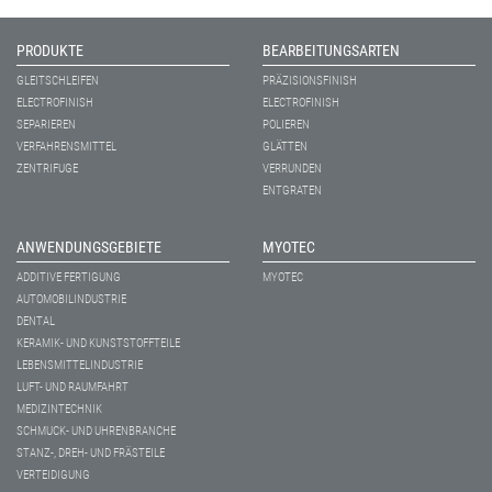
PRODUKTE
BEARBEITUNGSARTEN
GLEITSCHLEIFEN
PRÄZISIONSFINISH
ELECTROFINISH
ELECTROFINISH
SEPARIEREN
POLIEREN
VERFAHRENSMITTEL
GLÄTTEN
ZENTRIFUGE
VERRUNDEN
ENTGRATEN
ANWENDUNGSGEBIETE
MYOTEC
ADDITIVE FERTIGUNG
MYOTEC
AUTOMOBILINDUSTRIE
DENTAL
KERAMIK- UND KUNSTSTOFFTEILE
LEBENSMITTELINDUSTRIE
LUFT- UND RAUMFAHRT
MEDIZINTECHNIK
SCHMUCK- UND UHRENBRANCHE
STANZ-, DREH- UND FRÄSTEILE
VERTEIDIGUNG