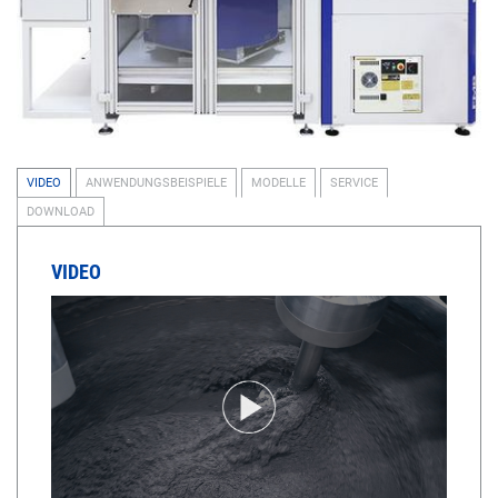
VIDEO
ANWENDUNGSBEISPIELE
MODELLE
SERVICE
DOWNLOAD
VIDEO