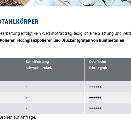
STAHLKÖRPER
Bearbeitung erfolgt kein Werkstoffabtrag, lediglich eine Glättung und Ver
Polieren, Hochglanzpolieren und Druckentgraten von Buntmetallen
Schleifleistung
Oberfläche
schwach-->stark
fein-->grob
-
++++++
-
++++++
7
-
++++++
Größen auf Anfrage.