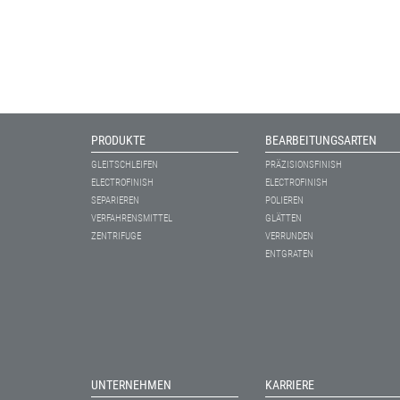
PRODUKTE
BEARBEITUNGSARTEN
GLEITSCHLEIFEN
PRÄZISIONSFINISH
ELECTROFINISH
ELECTROFINISH
SEPARIEREN
POLIEREN
VERFAHRENSMITTEL
GLÄTTEN
ZENTRIFUGE
VERRUNDEN
ENTGRATEN
UNTERNEHMEN
KARRIERE