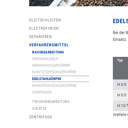
GLEITSCHLEIFEN
EDEL
ELECTROFINISH
Bei der 
SEPARIEREN
Einsatz:
VERFAHRENSMITTEL
NASSBEARBEITUNG
ZIRKONIAKUGELN
Typ
KERAMIKSCHLEIFKÖRPER
KUNSTSTOFFSCHLEIFKÖRPER
EDELSTAHLKÖRPER
M 3/5
MIKROFINISHSCHLEIFKÖRPER
COMPOUNDS
M 5/5
TROCKENBEARBEITUNG
M 10/
ZUSÄTZE
Weitere 
ZENTRIFUGE