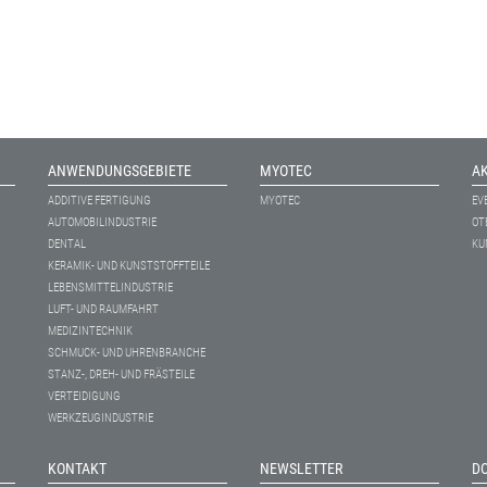
ANWENDUNGSGEBIETE
MYOTEC
A
ADDITIVE FERTIGUNG
MYOTEC
EV
AUTOMOBILINDUSTRIE
OT
DENTAL
KU
KERAMIK- UND KUNSTSTOFFTEILE
LEBENSMITTELINDUSTRIE
LUFT- UND RAUMFAHRT
MEDIZINTECHNIK
SCHMUCK- UND UHRENBRANCHE
STANZ-, DREH- UND FRÄSTEILE
VERTEIDIGUNG
WERKZEUGINDUSTRIE
KONTAKT
NEWSLETTER
D