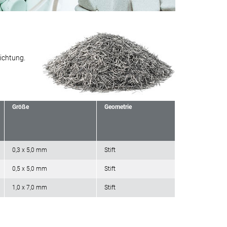
dichtung.
Größe
Geometrie
0,3 x 5,0 mm
Stift
0,5 x 5,0 mm
Stift
1,0 x 7,0 mm
Stift