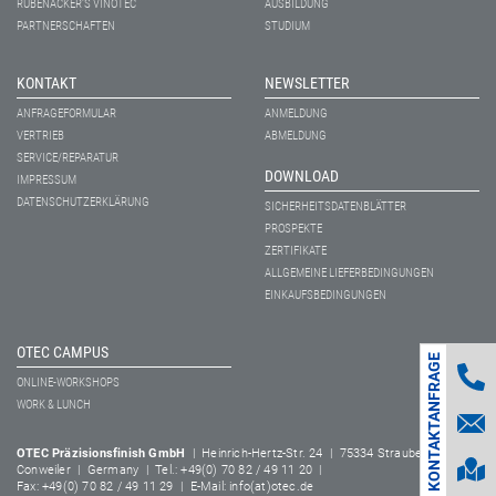
RÜBENACKER'S VINOTEC
AUSBILDUNG
PARTNERSCHAFTEN
STUDIUM
KONTAKT
NEWSLETTER
ANFRAGEFORMULAR
ANMELDUNG
VERTRIEB
ABMELDUNG
SERVICE/REPARATUR
DOWNLOAD
IMPRESSUM
DATENSCHUTZERKLÄRUNG
SICHERHEITSDATENBLÄTTER
PROSPEKTE
ZERTIFIKATE
ALLGEMEINE LIEFERBEDINGUNGEN
EINKAUFSBEDINGUNGEN
OTEC CAMPUS
KONTAKTANFRAGE
ONLINE-WORKSHOPS
WORK & LUNCH
OTEC Präzisionsfinish GmbH
| Heinrich-Hertz-Str. 24 | 75334 Straubenhardt-
Conweiler | Germany | Tel.: +49(0) 70 82 / 49 11 20 |
Fax: +49(0) 70 82 / 49 11 29 | E-Mail: info(at)otec.de