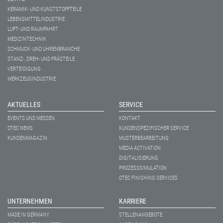
KERAMIK- UND KUNSTSTOFFTEILE
LEBENSMITTELINDUSTRIE
LUFT- UND RAUMFAHRT
MEDIZINTECHNIK
SCHMUCK- UND UHRENBRANCHE
STANZ-, DREH- UND FRÄSTEILE
VERTEIDIGUNG
WERKZEUGINDUSTRIE
AKTUELLES
SERVICE
EVENTS UND MESSEN
KONTAKT
OTEC NEWS
KUNDENSPEZIFISCHER SERVICE
KUNDENMAGAZIN
MUSTERBEARBEITUNG
MEDIA ACTIVATION
DIGITALISIERUNG
PROZESSSIMULATION
OTEC FINISHING SERVICES
UNTERNEHMEN
KARRIERE
MADE IN GERMANY
STELLENANGEBOTE