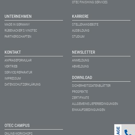
OTEC FINISHING SERVICES
UNTERNEHMEN
KARRIERE
MADE IN GERMANY
STELLENANGEBOTE
RÜBENACKER'S VINOTEC
AUSBILDUNG
PARTNERSCHAFTEN
STUDIUM
KONTAKT
NEWSLETTER
ANFRAGEFORMULAR
ANMELDUNG
VERTRIEB
ABMELDUNG
SERVICE/REPARATUR
DOWNLOAD
IMPRESSUM
DATENSCHUTZERKLÄRUNG
SICHERHEITSDATENBLÄTTER
PROSPEKTE
ZERTIFIKATE
ALLGEMEINE LIEFERBEDINGUNGEN
EINKAUFSBEDINGUNGEN
OTEC CAMPUS
ONLINE-WORKSHOPS