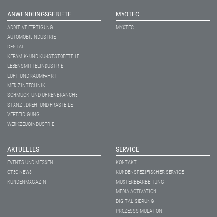
ANWENDUNGSGEBIETE
MYOTEC
ADDITIVE FERTIGUNG
MYOTEC
AUTOMOBILINDUSTRIE
DENTAL
KERAMIK- UND KUNSTSTOFFTEILE
LEBENSMITTELINDUSTRIE
LUFT- UND RAUMFAHRT
MEDIZINTECHNIK
SCHMUCK- UND UHRENBRANCHE
STANZ-, DREH- UND FRÄSTEILE
VERTEIDIGUNG
WERKZEUGINDUSTRIE
AKTUELLES
SERVICE
EVENTS UND MESSEN
KONTAKT
OTEC NEWS
KUNDENSPEZIFISCHER SERVICE
KUNDENMAGAZIN
MUSTERBEARBEITUNG
MEDIA ACTIVATION
DIGITALISIERUNG
PROZESSSIMULATION