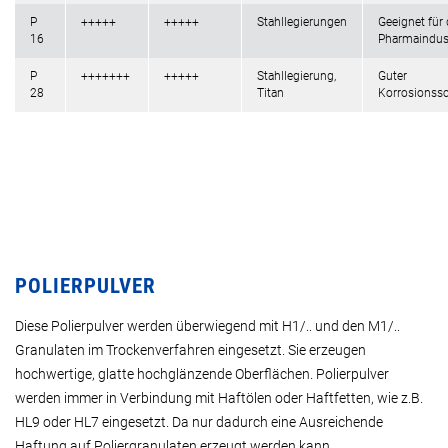
P
+++++
+++++
Stahllegierungen
Geeignet für 
16
Pharmaindus
P
+++++++
+++++
Stahllegierung,
Guter
28
Titan
Korrosionss
POLIERPULVER
Diese Polierpulver werden überwiegend mit H1/.. und den M1/..
Granulaten im Trockenverfahren eingesetzt. Sie erzeugen
hochwertige, glatte hochglänzende Oberflächen. Polierpulver
werden immer in Verbindung mit Haftölen oder Haftfetten, wie z.B.
HL9 oder HL7 eingesetzt. Da nur dadurch eine Ausreichende
Haftung auf Poliergranulaten erzeugt werden kann.