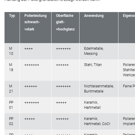
Typ
Polierleistung
Oberfläche
Anwendung
Eigens
schwach-
glatt-
>stark
>hochglanz
M
++++
+++++++
Edelmetalle,
10
Messing
M
+++++++
++++++
Stahl, Titan
Poliere
18
Stahltei
Werkz
M
++++++
+++++++
Nichteisenmetalle,
Feine P
21
Buntmetalle
PP
+++++++
+++++
Keramik,
01
Hartmetall
PP
+++++
++++++
Keramik,
Poliere
02
Hartmetall, CoCr
Implan