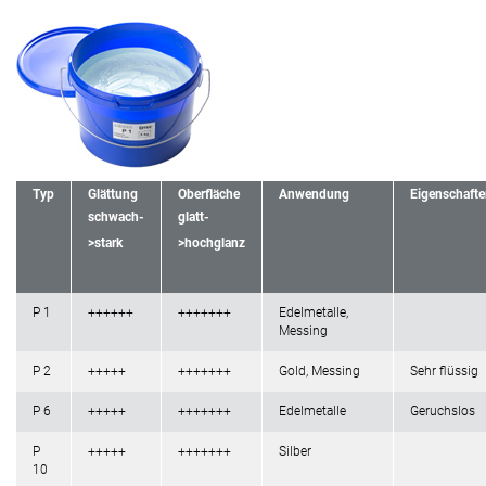
Typ
Glättung
Oberfläche
Anwendung
Eigenschaft
schwach-
glatt-
>stark
>hochglanz
P 1
++++++
+++++++
Edelmetalle,
Messing
P 2
+++++
+++++++
Gold, Messing
Sehr flüssig
P 6
+++++
+++++++
Edelmetalle
Geruchslos
P
+++++
+++++++
Silber
10