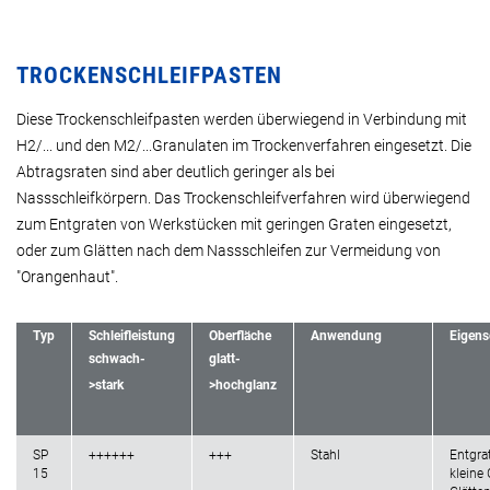
TROCKENSCHLEIFPASTEN
Diese Trockenschleifpasten werden überwiegend in Verbindung mit
H2/... und den M2/...Granulaten im Trockenverfahren eingesetzt. Die
Abtragsraten sind aber deutlich geringer als bei
Nassschleifkörpern. Das Trockenschleifverfahren wird überwiegend
zum Entgraten von Werkstücken mit geringen Graten eingesetzt,
oder zum Glätten nach dem Nassschleifen zur Vermeidung von
"Orangenhaut".
Typ
Schleifleistung
Oberfläche
Anwendung
Eigens
schwach-
glatt-
>stark
>hochglanz
SP
++++++
+++
Stahl
Entgra
15
kleine 