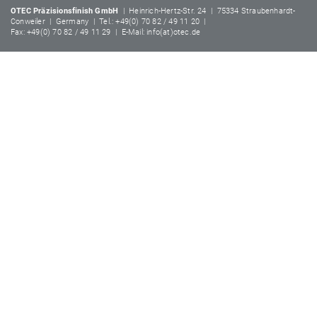
OTEC Präzisionsfinish GmbH
| Heinrich-Hertz-Str. 24 | 75334 Straubenhardt-
Conweiler | Germany | Tel.: +49(0) 70 82 / 49 11 20 |
Fax: +49(0) 70 82 / 49 11 29 | E-Mail: info(at)otec.de