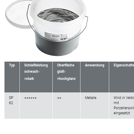
Typ
Schleifleistung
Oberfläche
Anwendung
Eigenschaft
schwach-
glatt-
>stark
>hochglanz
SP
++++++
++
Metalle
Wird in Ver
62
mit
Porzellanpol
eingesetzt