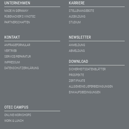
UNTERNEHMEN
KARRIERE
MADE IN GERMANY
STELLENANGEBOTE
RÜBENACKER'S VINOTEC
AUSBILDUNG
PARTNERSCHAFTEN
STUDIUM
KONTAKT
NEWSLETTER
ANFRAGEFORMULAR
ANMELDUNG
VERTRIEB
ABMELDUNG
SERVICE/REPARATUR
DOWNLOAD
IMPRESSUM
DATENSCHUTZERKLÄRUNG
SICHERHEITSDATENBLÄTTER
PROSPEKTE
ZERTIFIKATE
ALLGEMEINE LIEFERBEDINGUNGEN
EINKAUFSBEDINGUNGEN
OTEC CAMPUS
ONLINE-WORKSHOPS
WORK & LUNCH