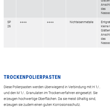
Glätte
Anschl
das
Nasssc
SP
++++
++++
Nichteisenmetalle
Entgra
26
kleine 
Glätte
Anschl
das
Nasssc
TROCKENPOLIERPASTEN
Diese Polierpasten werden überwiegend in Verbindung mit H 1/..
und den M 1/.. Granulaten im Trockenverfahren eingesetzt. Sie
erzeugen hochwertige Oberflächen. Da sie meist ölhaltig sind,
erzeugen sie zudem einen guten Korrosionsschutz.