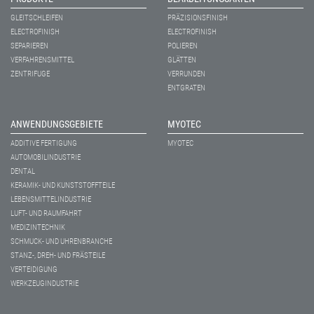
GLEITSCHLEIFEN
PRÄZISIONSFINISH
ELECTROFINISH
ELECTROFINISH
SEPARIEREN
POLIEREN
VERFAHRENSMITTEL
GLÄTTEN
ZENTRIFUGE
VERRUNDEN
ENTGRATEN
ANWENDUNGSGEBIETE
MYOTEC
ADDITIVE FERTIGUNG
MYOTEC
AUTOMOBILINDUSTRIE
DENTAL
KERAMIK- UND KUNSTSTOFFTEILE
LEBENSMITTELINDUSTRIE
LUFT- UND RAUMFAHRT
MEDIZINTECHNIK
SCHMUCK- UND UHRENBRANCHE
STANZ-, DREH- UND FRÄSTEILE
VERTEIDIGUNG
WERKZEUGINDUSTRIE