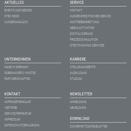
AKTUELLES
SERVICE
EVENTS UND MESSEN
KONTAKT
OTEC NEWS
KUNDENSPEZIFISCHER SERVICE
KUNDENMAGAZIN
MUSTERBEARBEITUNG
MEDIA ACTIVATION
DIGITALISIERUNG
PROZESSSIMULATION
OTEC FINISHING SERVICES
UNTERNEHMEN
KARRIERE
MADE IN GERMANY
STELLENANGEBOTE
RÜBENACKER'S VINOTEC
AUSBILDUNG
PARTNERSCHAFTEN
STUDIUM
KONTAKT
NEWSLETTER
ANFRAGEFORMULAR
ANMELDUNG
VERTRIEB
ABMELDUNG
SERVICE/REPARATUR
DOWNLOAD
IMPRESSUM
DATENSCHUTZERKLÄRUNG
SICHERHEITSDATENBLÄTTER