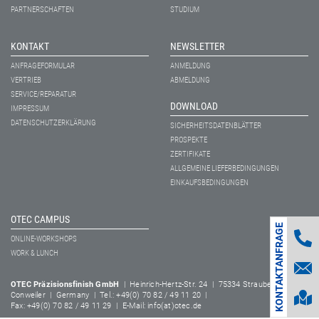
PARTNERSCHAFTEN
STUDIUM
KONTAKT
NEWSLETTER
ANFRAGEFORMULAR
ANMELDUNG
VERTRIEB
ABMELDUNG
SERVICE/REPARATUR
DOWNLOAD
IMPRESSUM
DATENSCHUTZERKLÄRUNG
SICHERHEITSDATENBLÄTTER
PROSPEKTE
ZERTIFIKATE
ALLGEMEINE LIEFERBEDINGUNGEN
EINKAUFSBEDINGUNGEN
OTEC CAMPUS
KONTAKTANFRAGE
ONLINE-WORKSHOPS
WORK & LUNCH
OTEC Präzisionsfinish GmbH
| Heinrich-Hertz-Str. 24 | 75334 Straubenhardt-
Conweiler | Germany | Tel.: +49(0) 70 82 / 49 11 20 |
Fax: +49(0) 70 82 / 49 11 29 | E-Mail: info(at)otec.de