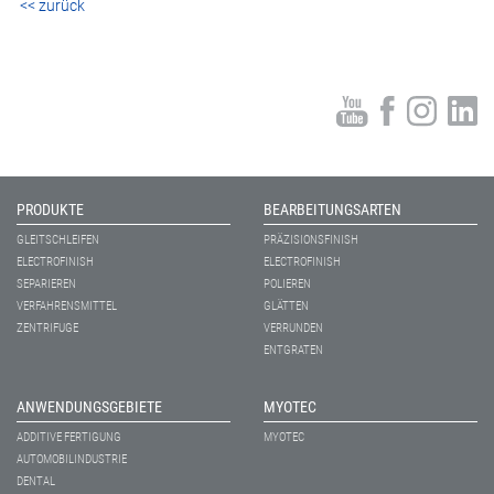
<< zurück
PRODUKTE
BEARBEITUNGSARTEN
GLEITSCHLEIFEN
PRÄZISIONSFINISH
ELECTROFINISH
ELECTROFINISH
SEPARIEREN
POLIEREN
VERFAHRENSMITTEL
GLÄTTEN
ZENTRIFUGE
VERRUNDEN
ENTGRATEN
ANWENDUNGSGEBIETE
MYOTEC
ADDITIVE FERTIGUNG
MYOTEC
AUTOMOBILINDUSTRIE
DENTAL