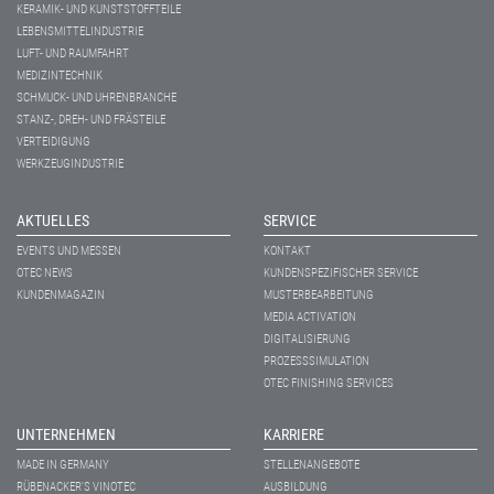
KERAMIK- UND KUNSTSTOFFTEILE
LEBENSMITTELINDUSTRIE
LUFT- UND RAUMFAHRT
MEDIZINTECHNIK
SCHMUCK- UND UHRENBRANCHE
STANZ-, DREH- UND FRÄSTEILE
VERTEIDIGUNG
WERKZEUGINDUSTRIE
AKTUELLES
SERVICE
EVENTS UND MESSEN
KONTAKT
OTEC NEWS
KUNDENSPEZIFISCHER SERVICE
KUNDENMAGAZIN
MUSTERBEARBEITUNG
MEDIA ACTIVATION
DIGITALISIERUNG
PROZESSSIMULATION
OTEC FINISHING SERVICES
UNTERNEHMEN
KARRIERE
MADE IN GERMANY
STELLENANGEBOTE
RÜBENACKER'S VINOTEC
AUSBILDUNG