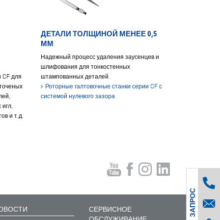
ДЕТАЛИ ТОЛЩИНОЙ МЕНЕЕ 0,5
ММ
Надежный процесс удаления заусенцев и
шлифования для тонкостенных
 CF для
штампованных деталей.
точеных
Роторные галтовочные станки серии CF с
лей,
системой нулевого зазора
 игл,
ов и т.д.
К
О
Н
Т
А
К
Т
Н
Ы
Й
З
А
П
Р
О
С
ОВОСТИ
СЕРВИСНОЕ
ОБСЛУЖИВАНИЕ