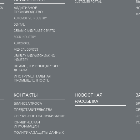
CUSTOMER PORTAL
В
КА
АДДИТИВНОЕ
НО
ПРОИЗВОДСТВО
ЖУ
AUTOMOTIVE INDUSTRY
DENTAL
CERAMIC AND PLASTIC PARTS
FOOD INDUSTRY
AEROSPACE
MEDICAL DEVICES
JEWELRY AND WATCHMAKING
INDUSTRY
ШТАМП.,ТОЧЕНЫЕ,ФРЕЗЕР.
ДЕТАЛИ
ИНСТРУМЕНТАЛЬНАЯ
ПРОМЫШЛЕННОСТЬ
КОНТАКТЫ
НОВОСТНАЯ
З
РАССЫЛКА
БЛАНК ЗАПРОСА
Б
ПРЕДСТАВИТЕЛЬСТВА
С
СЕРВИСНОЕ ОБСЛУЖИВАНИЕ
О
ЮРИДИЧЕСКАЯ
У
ИНФОРМАЦИЯ
ПОЛИТИКА ЗАЩИТЫ ДАННЫХ