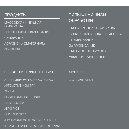
ПРОДУКТЫ
ТИПЫ ФИНИШНОЙ
ОБРАБОТКИ
МАССОВАЯ ФИНИШНАЯ
ОБРАБОТКА
ПРЕЦИЗИОННАЯ ОБРАБОТКА
ЭЛЕКТРОХИМПОЛИРОВАНИЕ
ЭЛЕКТРОФИНИШНАЯ ОБРАБОТКА
СЕПАРАЦИЯ
ПОЛИРОВАНИЕ
АБРАЗИВНЫЕ МАТЕРИАЛЫ
ВЫГЛАЖИВАНИЕ
CENTRIFUGE
ПРИТУПЛЕНИЕ КРОМОК
УДАЛЕНИЕ ЗАУСЕНЦЕВ
ОБЛАСТИ ПРИМЕНЕНИЯ
MYOTEC
АДДИТИВНОЕ ПРОИЗВОДСТВО
CUSTOMER PORTAL
AUTOMOTIVE INDUSTRY
DENTAL
CERAMIC AND PLASTIC PARTS
FOOD INDUSTRY
AEROSPACE
MEDICAL DEVICES
JEWELRY AND WATCHMAKING INDUSTRY
ШТАМП.,ТОЧЕНЫЕ,ФРЕЗЕР. ДЕТАЛИ