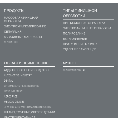
ПРОДУКТЫ
ТИПЫ ФИНИШНОЙ
ОБРАБОТКИ
МАССОВАЯ ФИНИШНАЯ
ОБРАБОТКА
ПРЕЦИЗИОННАЯ ОБРАБОТКА
ЭЛЕКТРОХИМПОЛИРОВАНИЕ
ЭЛЕКТРОФИНИШНАЯ ОБРАБОТКА
СЕПАРАЦИЯ
ПОЛИРОВАНИЕ
АБРАЗИВНЫЕ МАТЕРИАЛЫ
ВЫГЛАЖИВАНИЕ
CENTRIFUGE
ПРИТУПЛЕНИЕ КРОМОК
УДАЛЕНИЕ ЗАУСЕНЦЕВ
ОБЛАСТИ ПРИМЕНЕНИЯ
MYOTEC
АДДИТИВНОЕ ПРОИЗВОДСТВО
CUSTOMER PORTAL
AUTOMOTIVE INDUSTRY
DENTAL
CERAMIC AND PLASTIC PARTS
FOOD INDUSTRY
AEROSPACE
MEDICAL DEVICES
JEWELRY AND WATCHMAKING INDUSTRY
ШТАМП.,ТОЧЕНЫЕ,ФРЕЗЕР. ДЕТАЛИ
ИНСТРУМЕНТАЛЬНАЯ