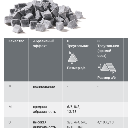
Качество
Абразивный
D
S
эффект
Треугольник
Треугольник
(прямой
срез)
Размер a/b
Размер a/b
P
полирование
-
-
M
средняя
6/6, 8/8,
-
абразивность
13/13
S
высокая
3/3, 4/4, 6/6,
4/10, 6/10
абразивность,
6/10, 10/8,