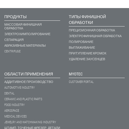
ПРОДУКТЫ
ТИПЫ ФИНИШНОЙ
ОБРАБОТКИ
МАССОВАЯ ФИНИШНАЯ
ОБРАБОТКА
ПРЕЦИЗИОННАЯ ОБРАБОТКА
ЭЛЕКТРОХИМПОЛИРОВАНИЕ
ЭЛЕКТРОФИНИШНАЯ ОБРАБОТКА
СЕПАРАЦИЯ
ПОЛИРОВАНИЕ
АБРАЗИВНЫЕ МАТЕРИАЛЫ
ВЫГЛАЖИВАНИЕ
CENTRIFUGE
ПРИТУПЛЕНИЕ КРОМОК
УДАЛЕНИЕ ЗАУСЕНЦЕВ
ОБЛАСТИ ПРИМЕНЕНИЯ
MYOTEC
АДДИТИВНОЕ ПРОИЗВОДСТВО
CUSTOMER PORTAL
AUTOMOTIVE INDUSTRY
DENTAL
CERAMIC AND PLASTIC PARTS
FOOD INDUSTRY
AEROSPACE
MEDICAL DEVICES
JEWELRY AND WATCHMAKING INDUSTRY
ШТАМП.,ТОЧЕНЫЕ,ФРЕЗЕР. ДЕТАЛИ