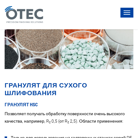
Toggl
navig
ГРАНУЛЯТ ДЛЯ СУХОГО
ШЛИФОВАНИЯ
ГРАНУЛЯТ HSC
Позволяет получать обработку поверхности очень высокого
качества, например, R
0,5 (от R
2,5). Области применения:
z
z
Только для использования на галтовочных станках серий DF