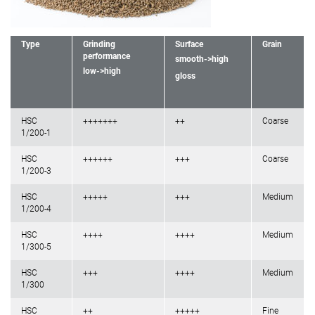
Type
Grinding
Surface
Grain
performance
smooth->high
low->high
gloss
HSC
+++++++
++
Coarse
1/200-1
HSC
++++++
+++
Coarse
1/200-3
HSC
+++++
+++
Medium
1/200-4
HSC
++++
++++
Medium
1/300-5
HSC
+++
++++
Medium
1/300
HSC
++
+++++
Fine