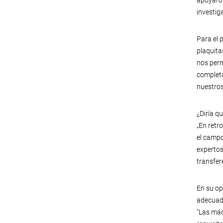
apoyaron
investig
Para el 
plaquita
nos perm
completa
nuestros
¿Diría q
„En retr
el campo
expertos
transfer
En su op
adecuad
"Las máq