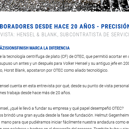
BORADORES DESDE HACE 20 AÑOS - PRECISIÓN
VISTA: HENSEL & BLANK, SUBCONTRATISTA DE SERVIC
ÄZISIONSFINISH MARCA LA DIFERENCIA
de la tecnología centrífuga de plato (CF) de OTEC, que permitió acortar e
 supuso un antes y un después para Volker Hensel y su antiguo jefe en 2
io, Horst Blank, apostaron por OTEC como aliado tecnológico.
ensel cuenta en esta entrevista por qué, desde su punto de vista personal
nes trabaja desde hace más de 20 años.
nsel, ¿qué le llevó a fundar su empresa y qué papel desempeñó OTEC?
s brindó una gran ayuda desde la fase de fundación. Helmut Gegenheim
mano para que pudiéramos iniciar fácilmente nuestra andadura como emp