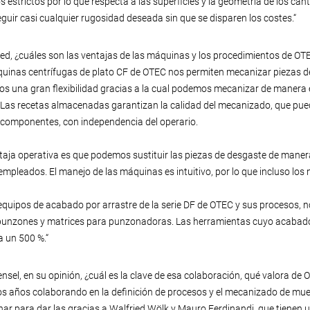
os estrictos por lo que respecta a las superficies y la geometría de los 
guir casi cualquier rugosidad deseada sin que se disparen los costes.“
ed, ¿cuáles son las ventajas de las máquinas y los procedimientos de OT
uinas centrífugas de plato CF de OTEC nos permiten mecanizar piezas d
os una gran flexibilidad gracias a la cual podemos mecanizar de manera
. Las recetas almacenadas garantizan la calidad del mecanizado, que pued
 componentes, con independencia del operario.
taja operativa es que podemos sustituir las piezas de desgaste de manera 
empleados. El manejo de las máquinas es intuitivo, por lo que incluso l
equipos de acabado por arrastre de la serie DF de OTEC y sus procesos, 
 punzones y matrices para punzonadoras. Las herramientas cuyo acabad
a un 500 %.“
nsel, en su opinión, ¿cuál es la clave de esa colaboración, qué valora de 
s años colaborando en la definición de procesos y el mecanizado de mues
ar para dar las gracias a Walfried Wölk y Mauro Ferdinandi, que tienen 