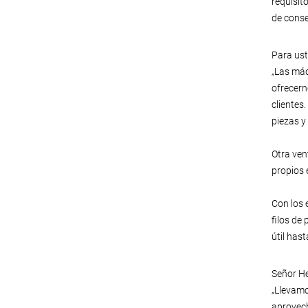
requisit
de conse
Para ust
„Las máq
ofrecern
clientes
piezas y
Otra ven
propios 
Con los 
filos de
útil hast
Señor He
„Llevamo
aprovech