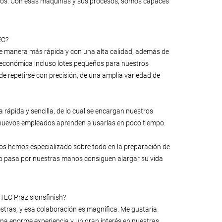
cantos. Con esas máquinas y sus procesos, somos capaces
EC?
e manera más rápida y con una alta calidad, además de
 económica incluso lotes pequeños para nuestros
e repetirse con precisión, de una amplia variedad de
rápida y sencilla, de lo cual se encargan nuestros
os nuevos empleados aprenden a usarlas en poco tiempo.
nos hemos especializado sobre todo en la preparación de
o pasa por nuestras manos consiguen alargar su vida
OTEC Präzisionsfinish?
tras, y esa colaboración es magnífica. Me gustaría
una enorme experiencia y un gran interés en nuestras