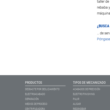
taller d
rebaba y
máquinas
¿BUSCA 
... de se
Póngase
PRODUCTOS
TIPOS DE MECANIZADO
DESBASTE POR DESLIZAMIENTO
ACABADOS DE PRECISIÓN
ELECTROACABADO
ELECTRO FINISHING
SEPARACIÓN
PULIR
MEDIOS DE PROCESO
ALISAR
CENTRIFUGADORA
REDONDEAR