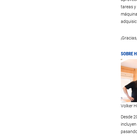
tareas y
máquinas
adquisic
¡Gracias
SOBRE H
Volker H
Desde 2
incluyen
pasando 