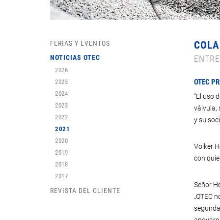
FERIAS Y EVENTOS
COLA
NOTICIAS OTEC
ENTRE
2026
OTEC PR
2025
2024
"El uso 
2023
válvula,
2022
y su soc
2021
2020
Volker H
2019
con quie
2018
2017
Señor He
REVISTA DEL CLIENTE
„OTEC no
segunda 