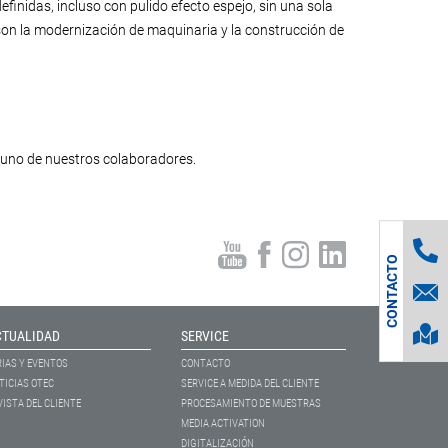
finidas, incluso con pulido efecto espejo, sin una sola
on la modernización de maquinaria y la construcción de
uno de nuestros colaboradores.
S
O
L
I
C
I
T
U
D
E
C
O
N
T
A
C
T
D
O
CTUALIDAD
SERVICE
RIAS Y EVENTOS
CONTACTO
TICIAS OTEC
SERVICE A MEDIDA DEL CLIENTE
VISTA DEL CLIENTE
PROCESAMIENTO DE MUESTRAS
MEDIA ACTIVATION
DIGITALIZACIÓN