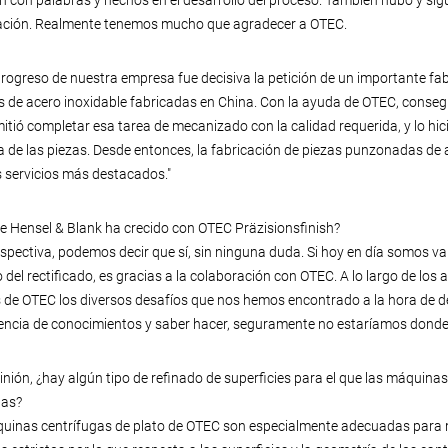
 con palabras y hechos en el desarrollo del proceso. También hubo y sig
ación. Realmente tenemos mucho que agradecer a OTEC.
progreso de nuestra empresa fue decisiva la petición de un importante fa
s de acero inoxidable fabricadas en China. Con la ayuda de OTEC, conse
itió completar esa tarea de mecanizado con la calidad requerida, y lo h
 de las piezas. Desde entonces, la fabricación de piezas punzonadas de a
 servicios más destacados."
ue Hensel & Blank ha crecido con OTEC Präzisionsfinish?
ospectiva, podemos decir que sí, sin ninguna duda. Si hoy en día somos v
 del rectificado, es gracias a la colaboración con OTEC. A lo largo de l
 de OTEC los diversos desafíos que nos hemos encontrado a la hora de defi
encia de conocimientos y saber hacer, seguramente no estaríamos donde
inión, ¿hay algún tipo de refinado de superficies para el que las máquin
as?
uinas centrífugas de plato de OTEC son especialmente adecuadas para 