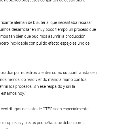
ue habiendo proyectos conjuntos de desarrollo e
bricante alemán de bisutería, que necesitaba repasar
guimos desarrollar en muy poco tiempo un proceso que
icimos tan bien que pudimos asumir la producción
cero inoxidable con pulido efecto espejo es uno de
alorados por nuestros clientes como subcontratistas en
os años hemos ido resolviendo mano a mano con los
nir los procesos. Sin ese respaldo y sin la
 estamos hoy."
as centrífugas de plato de OTEC sean especialmente
micropiezas y piezas pequeñas que deben cumplir