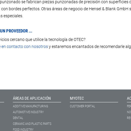
e punzonado se fabrican piezas punzonadas de precisión con superficies de
 con bordes perfectos. Otras áreas de negocio de Hensel & Blank GmbH s
 especiales.
UN PROVEEDOR ...
rvicios cercano que utilice la tecnología de OTEC?
 en contacto con nosotros
y estaremos encantados de recomendarle alg
ÁREAS DE APLICACIÓN
MYOTEC
A
ADDITIVE MANUFACTURING
CUSTOMER PORTAL
FE
AUTOMOTIVE INDUSTRY
NO
DENTAL
RE
CERAMIC AND PLASTIC PARTS
FOOD INDUSTRY