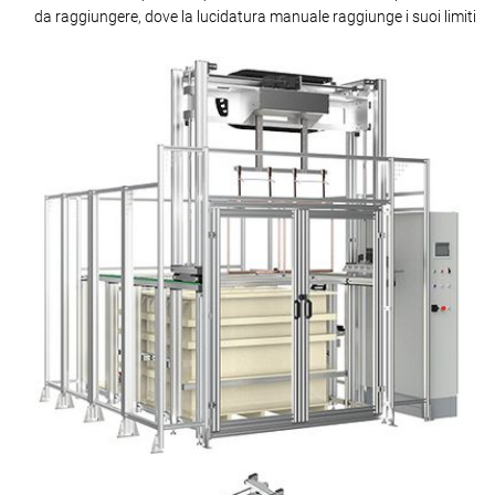
da raggiungere, dove la lucidatura manuale raggiunge i suoi limiti