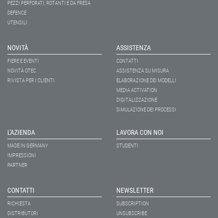
PEZZI PERFORATI, ROTANTI E DA FRESA
DEFENCE
UTENSILI
NOVITÀ
ASSISTENZA
FIERE E EVENTI
CONTATTI
NOVITÀ OTEC
ASSISTENZA SU MISURA
RIVISTA PER I CLIENTI
ELABORAZIONE DEI MODELLI
MEDIA ACTIVATION
DIGITALIZZAZIONE
SIMULAZIONE DEI PROCESSI
L'AZIENDA
LAVORA CON NOI
MADE IN GERMANY
STUDENTI
IMPRESSIONI
PARTNER
CONTATTI
NEWSLETTER
RICHIESTA
SUBSCRIPTION
DISTRIBUTORI
UNSUBSCRIBE