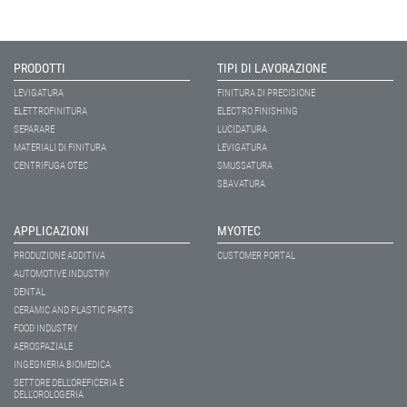
PRODOTTI
TIPI DI LAVORAZIONE
LEVIGATURA
FINITURA DI PRECISIONE
ELETTROFINITURA
ELECTRO FINISHING
SEPARARE
LUCIDATURA
MATERIALI DI FINITURA
LEVIGATURA
CENTRIFUGA OTEC
SMUSSATURA
SBAVATURA
APPLICAZIONI
MYOTEC
PRODUZIONE ADDITIVA
CUSTOMER PORTAL
AUTOMOTIVE INDUSTRY
DENTAL
CERAMIC AND PLASTIC PARTS
FOOD INDUSTRY
AEROSPAZIALE
INGEGNERIA BIOMEDICA
SETTORE DELL’OREFICERIA E
DELL’OROLOGERIA