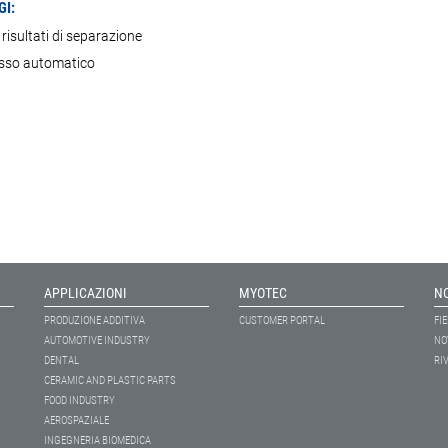
I:
 risultati di separazione
sso automatico
APPLICAZIONI
MYOTEC
N
PRODUZIONE ADDITIVA
CUSTOMER PORTAL
FIE
AUTOMOTIVE INDUSTRY
NO
DENTAL
RIV
CERAMIC AND PLASTIC PARTS
FOOD INDUSTRY
AEROSPAZIALE
INGEGNERIA BIOMEDICA