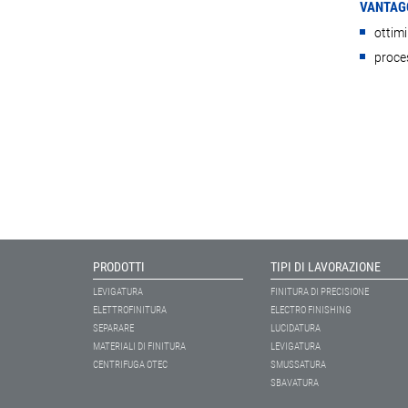
VANTAGG
ottimi
proce
PRODOTTI
TIPI DI LAVORAZIONE
LEVIGATURA
FINITURA DI PRECISIONE
ELETTROFINITURA
ELECTRO FINISHING
SEPARARE
LUCIDATURA
MATERIALI DI FINITURA
LEVIGATURA
CENTRIFUGA OTEC
SMUSSATURA
SBAVATURA