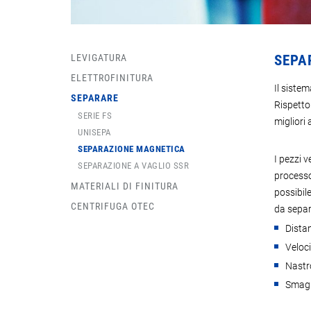
LEVIGATURA
SEPA
ELETTROFINITURA
Il siste
SEPARARE
Rispetto 
SERIE FS
migliori 
UNISEPA
SEPARAZIONE MAGNETICA
I pezzi 
SEPARAZIONE A VAGLIO SSR
processo
MATERIALI DI FINITURA
possibile
CENTRIFUGA OTEC
da separ
Distan
Veloc
Nastr
Smagn