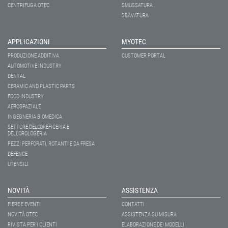
CENTRIFUGA OTEC
SMUSSATURA
SBAVATURA
APPLICAZIONI
MYOTEC
PRODUZIONE ADDITIVA
CUSTOMER PORTAL
AUTOMOTIVE INDUSTRY
DENTAL
CERAMIC AND PLASTIC PARTS
FOOD INDUSTRY
AEROSPAZIALE
INGEGNERIA BIOMEDICA
SETTORE DELL’OREFICERIA E
DELL’OROLOGERIA
PEZZI PERFORATI, ROTANTI E DA FRESA
DEFENCE
UTENSILI
NOVITÀ
ASSISTENZA
FIERE E EVENTI
CONTATTI
NOVITÀ OTEC
ASSISTENZA SU MISURA
RIVISTA PER I CLIENTI
ELABORAZIONE DEI MODELLI