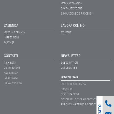
MEDIA ACTIVATION
DIGITALIZZAZIONE
SIMULAZIONE DEI PROCESSI
L'AZIENDA
LAVORA CON NOI
MADE IN GERMANY
STUDENTI
IMPRESSIONI
PARTNER
CONTATTI
NEWSLETTER
RICHIESTA
SUBSCRIPTION
DISTRIBUTORI
UNSUBSCRIBE
ASSISTENZA
DOWNLOAD
IMPRESSUM
PRIVACY POLICY
SCHEDE DI SICUREZZA
BROCHURE
CERTIFICAZIONI
CONDIZIONI GENERALI DI CONTRATTO
R
I
C
H
I
E
S
T
A
D
I
C
O
N
T
A
T
T
PURCHASING TERMS & CONDITIONS
O