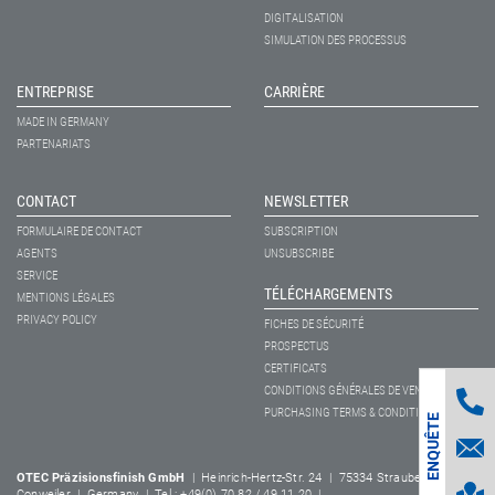
DIGITALISATION
SIMULATION DES PROCESSUS
ENTREPRISE
CARRIÈRE
MADE IN GERMANY
PARTENARIATS
CONTACT
NEWSLETTER
FORMULAIRE DE CONTACT
SUBSCRIPTION
AGENTS
UNSUBSCRIBE
SERVICE
TÉLÉCHARGEMENTS
MENTIONS LÉGALES
PRIVACY POLICY
FICHES DE SÉCURITÉ
PROSPECTUS
CERTIFICATS
CONDITIONS GÉNÉRALES DE VENTE
PURCHASING TERMS & CONDITIONS
ENQUÊTE
OTEC Präzisionsfinish GmbH
| Heinrich-Hertz-Str. 24 | 75334 Straubenhardt-
Conweiler | Germany | Tel.: +49(0) 70 82 / 49 11 20 |