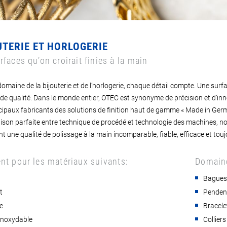
UTERIE ET HORLOGERIE
rfaces qu’on croirait finies à la main
domaine de la bijouterie et de l’horlogerie, chaque détail compte. Une sur
de qualité. Dans le monde entier, OTEC est synonyme de précision et d’inn
cipaux fabricants des solutions de finition haut de gamme « Made in Germ
son parfaite entre technique de procédé et technologie des machines, nos
nt une qualité de polissage à la main incomparable, fiable, efficace et touj
nt pour les matériaux suivants:
Domaine
Bague
t
Penden
e
Bracele
 inoxydable
Collier