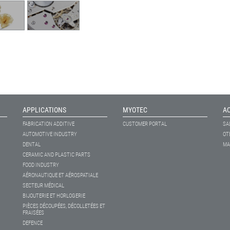
APPLICATIONS
MYOTEC
A
FABRICATION ADDITIVE
CUSTOMER PORTAL
SA
AUTOMOTIVE INDUSTRY
OT
DENTAL
MA
CERAMIC AND PLASTIC PARTS
FOOD INDUSTRY
AÉRONAUTIQUE ET AÉROSPATIALE
SECTEUR MÉDICAL
BIJOUTERIE ET HORLOGERIE
PIÈCES DÉCOUPÉES, DÉCOLLETÉES ET
FRAISÉES
DEFENCE