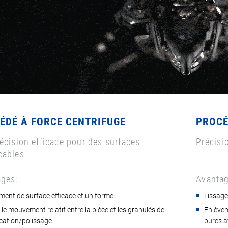
ÉDÉ À FORCE CENTRIFUGE
PROCÉ
écision efficace pour des surfaces
Précisi
cables
ges:
Avantag
ment de surface efficace et uniforme.
Lissage
e le mouvement relatif entre la pièce et les granulés de
Enlèvem
ication/polissage.
pures a