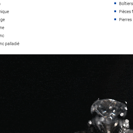
n
Boîtier
ique
Pièces 
uge
Pierres
une
anc
nc palladié