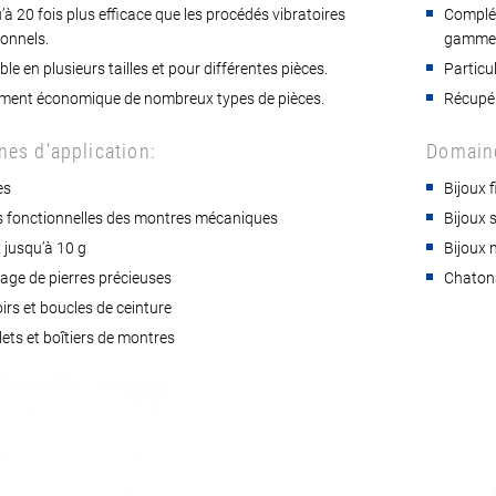
à 20 fois plus efficace que les procédés vibratoires
Complém
ionnels.
gamme
ble en plusieurs tailles et pour différentes pièces.
Particu
ement économique de nombreux types de pièces.
Récupér
es d’application:
Domaine
es
Bijoux 
s fonctionnelles des montres mécaniques
Bijoux s
 jusqu’à 10 g
Bijoux 
age de pierres précieuses
Chaton
rs et boucles de ceinture
ets et boîtiers de montres