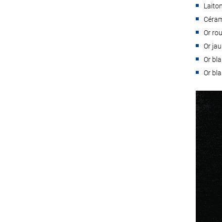
Laito
Céram
Or ro
Or ja
Or bl
Or bla