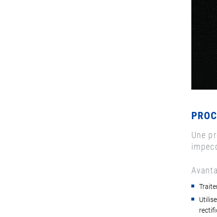
PROC
Une pr
impec
Avanta
Traite
Utilis
rectif