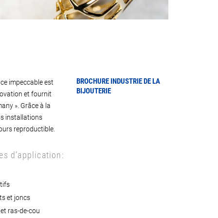
BROCHURE INDUSTRIE DE LA
face impeccable est
BIJOUTERIE
ovation et fournit
any ». Grâce à la
 installations
ours reproductible.
s d’application:
s
tifs
ts et joncs
s et ras-de-cou