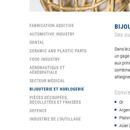
FABRICATION ADDITIVE
BIJO
AUTOMOTIVE INDUSTRY
Des su
DENTAL
Dans le 
CERAMIC AND PLASTIC PARTS
un gage 
FOOD INDUSTRY
aux prin
AÉRONAUTIQUE ET
combinai
AÉROSPATIALE
atteigne
SECTEUR MÉDICAL
BIJOUTERIE ET HORLOGERIE
Convie
PIÈCES DÉCOUPÉES,
DÉCOLLETÉES ET FRAISÉES
Or
Argen
DEFENCE
Platin
INDUSTRIE DE L'OUTILLAGE
Acier