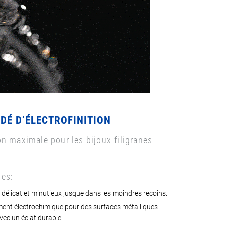
DÉ D’ÉLECTROFINITION
on maximale pour les bijoux filigranes
es:
 délicat et minutieux jusque dans les moindres recoins.
ent électrochimique pour des surfaces métalliques
vec un éclat durable.