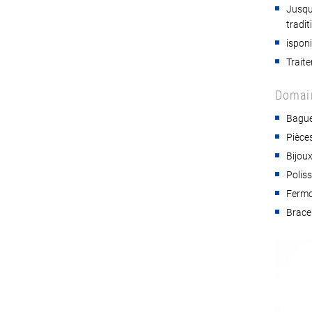
Jusqu’
tradit
isponi
Trait
Domain
Bagu
Pièce
Bijoux
Poliss
Fermoi
Bracel