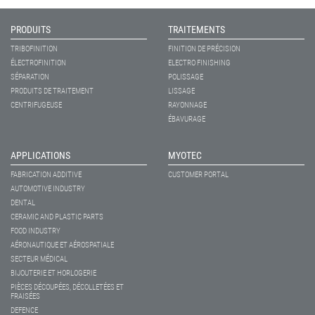
PRODUITS
TRAITEMENTS
TRIBOFINITION
FINITION DE PRÉCISION
ÉLECTROFINITION
ELECTRO FINISHING
SÉPARATION
POLISSAGE
PRODUITS DE TRAITEMENT
LISSAGE
CENTRIFUGEUSE
RAYONNAGE
ÉBAVURAGE
APPLICATIONS
MYOTEC
FABRICATION ADDITIVE
CUSTOMER PORTAL
AUTOMOTIVE INDUSTRY
DENTAL
CERAMIC AND PLASTIC PARTS
FOOD INDUSTRY
AÉRONAUTIQUE ET AÉROSPATIALE
SECTEUR MÉDICAL
BIJOUTERIE ET HORLOGERIE
PIÈCES DÉCOUPÉES, DÉCOLLETÉES ET
FRAISÉES
DEFENCE