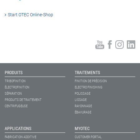
Start OTEC Online-Shop
PRODUITS
TRAITEMENTS
TRIBOFINITION
FINITION DE PRÉCISION
ÉLECTROFINITION
ELECTRO FINISHING
SÉPARATION
POLISSAGE
PRODUITS DE TRAITEMENT
LISSAGE
CENTRIFUGEUSE
RAYONNAGE
ÉBAVURAGE
APPLICATIONS
MYOTEC
FABRICATION ADDITIVE
CUSTOMER PORTAL