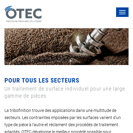
Toggl
navig
POUR TOUS LES SECTEURS
Un traitement de surface individuel pour une large
gamme de pièces
La tribofinition trouve des applications dans une multitude de
secteurs. Les contraintes imposées par les surfaces varient d’un
type de pièce à l’autre et réclament des procédés de traitement
adaptés. OTEC développe le meilleur procédé possible pour