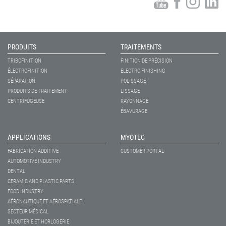
PRODUITS
TRAITEMENTS
TRIBOFINITION
FINITION DE PRÉCISION
ÉLECTROFINITION
ELECTRO FINISHING
SÉPARATION
POLISSAGE
PRODUITS DE TRAITEMENT
LISSAGE
CENTRIFUGEUSE
RAYONNAGE
ÉBAVURAGE
APPLICATIONS
MYOTEC
FABRICATION ADDITIVE
CUSTOMER PORTAL
AUTOMOTIVE INDUSTRY
DENTAL
CERAMIC AND PLASTIC PARTS
FOOD INDUSTRY
AÉRONAUTIQUE ET AÉROSPATIALE
SECTEUR MÉDICAL
BIJOUTERIE ET HORLOGERIE