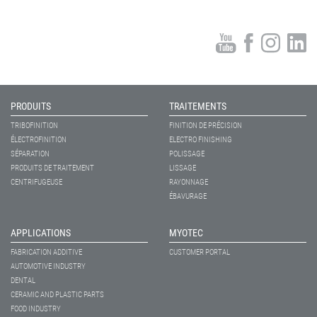
PRODUITS
TRAITEMENTS
TRIBOFINITION
FINITION DE PRÉCISION
ÉLECTROFINITION
ELECTRO FINISHING
SÉPARATION
POLISSAGE
PRODUITS DE TRAITEMENT
LISSAGE
CENTRIFUGEUSE
RAYONNAGE
ÉBAVURAGE
APPLICATIONS
MYOTEC
FABRICATION ADDITIVE
CUSTOMER PORTAL
AUTOMOTIVE INDUSTRY
DENTAL
CERAMIC AND PLASTIC PARTS
FOOD INDUSTRY