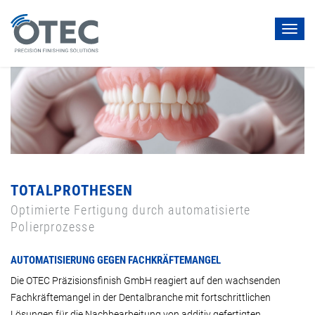
Toggl
navig
TOTALPROTHESEN
Optimierte Fertigung durch automatisierte
Polierprozesse
AUTOMATISIERUNG GEGEN FACHKRÄFTEMANGEL
Die OTEC Präzisionsfinish GmbH reagiert auf den wachsenden
Fachkräftemangel in der Dentalbranche mit fortschrittlichen
Lösungen für die Nachbearbeitung von additiv gefertigten