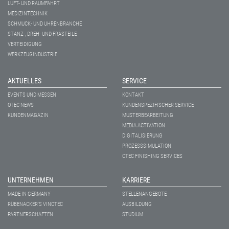
LUFT- UND RAUMFAHRT
MEDIZINTECHNIK
SCHMUCK- UND UHRENBRANCHE
STANZ-, DREH- UND FRÄSTEILE
VERTEIDIGUNG
WERKZEUGINDUSTRIE
AKTUELLES
SERVICE
EVENTS UND MESSEN
KONTAKT
OTEC NEWS
KUNDENSPEZIFISCHER SERVICE
KUNDENMAGAZIN
MUSTERBEARBEITUNG
MEDIA ACTIVATION
DIGITALISIERUNG
PROZESSSIMULATION
OTEC FINISHING SERVICES
UNTERNEHMEN
KARRIERE
MADE IN GERMANY
STELLENANGEBOTE
RÜBENACKER'S VINOTEC
AUSBILDUNG
PARTNERSCHAFTEN
STUDIUM