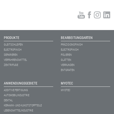
PRODUKTE
BEARBEITUNGSARTEN
GLEITSCHLEIFEN
PRÄZISIONSFINISH
ELECTROFINISH
ELECTROFINISH
SEPARIEREN
POLIEREN
VERFAHRENSMITTEL
GLÄTTEN
ZENTRIFUGE
VERRUNDEN
ENTGRATEN
ANWENDUNGSGEBIETE
MYOTEC
ADDITIVE FERTIGUNG
MYOTEC
AUTOMOBILINDUSTRIE
DENTAL
KERAMIK- UND KUNSTSTOFFTEILE
LEBENSMITTELINDUSTRIE