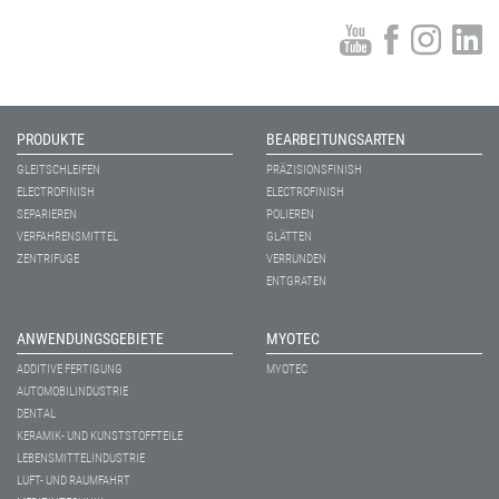
PRODUKTE
BEARBEITUNGSARTEN
GLEITSCHLEIFEN
PRÄZISIONSFINISH
ELECTROFINISH
ELECTROFINISH
SEPARIEREN
POLIEREN
VERFAHRENSMITTEL
GLÄTTEN
ZENTRIFUGE
VERRUNDEN
ENTGRATEN
ANWENDUNGSGEBIETE
MYOTEC
ADDITIVE FERTIGUNG
MYOTEC
AUTOMOBILINDUSTRIE
DENTAL
KERAMIK- UND KUNSTSTOFFTEILE
LEBENSMITTELINDUSTRIE
LUFT- UND RAUMFAHRT