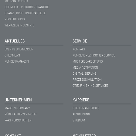
MEDIZINTECHNIK
SCHMUCK- UND UHRENBRANCHE
STANZ-, DREH- UND FRÄSTEILE
VERTEIDIGUNG
WERKZEUGINDUSTRIE
AKTUELLES
SERVICE
EVENTS UND MESSEN
KONTAKT
OTEC NEWS
KUNDENSPEZIFISCHER SERVICE
KUNDENMAGAZIN
MUSTERBEARBEITUNG
MEDIA ACTIVATION
DIGITALISIERUNG
PROZESSSIMULATION
OTEC FINISHING SERVICES
UNTERNEHMEN
KARRIERE
MADE IN GERMANY
STELLENANGEBOTE
RÜBENACKER'S VINOTEC
AUSBILDUNG
PARTNERSCHAFTEN
STUDIUM