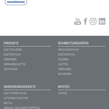
PRODUKTE
BEARBEITUNGSARTEN
GLEITSCHLEIFEN
PRÄZISIONSFINISH
ELECTROFINISH
ELECTROFINISH
SEPARIEREN
POLIEREN
VERFAHRENSMITTEL
GLÄTTEN
ZENTRIFUGE
VERRUNDEN
ENTGRATEN
ANWENDUNGSGEBIETE
MYOTEC
ADDITIVE FERTIGUNG
MYOTEC
AUTOMOBILINDUSTRIE
DENTAL
KERAMIK- UND KUNSTSTOFFTEILE