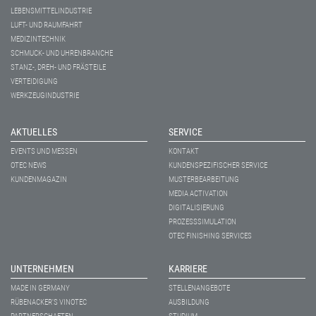
LEBENSMITTELINDUSTRIE
LUFT- UND RAUMFAHRT
MEDIZINTECHNIK
SCHMUCK- UND UHRENBRANCHE
STANZ-, DREH- UND FRÄSTEILE
VERTEIDIGUNG
WERKZEUGINDUSTRIE
AKTUELLES
SERVICE
EVENTS UND MESSEN
KONTAKT
OTEC NEWS
KUNDENSPEZIFISCHER SERVICE
KUNDENMAGAZIN
MUSTERBEARBEITUNG
MEDIA ACTIVATION
DIGITALISIERUNG
PROZESSSIMULATION
OTEC FINISHING SERVICES
UNTERNEHMEN
KARRIERE
MADE IN GERMANY
STELLENANGEBOTE
RÜBENACKER'S VINOTEC
AUSBILDUNG