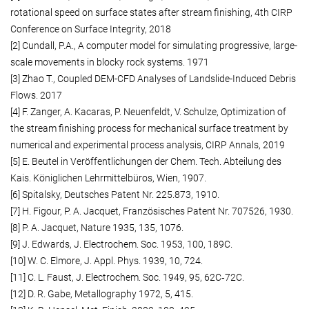
rotational speed on surface states after stream finishing, 4th CIRP
Conference on Surface Integrity, 2018
[2] Cundall, P.A., A computer model for simulating progressive, large-
scale movements in blocky rock systems. 1971
[3] Zhao T., Coupled DEM-CFD Analyses of Landslide-Induced Debris
Flows. 2017
[4] F. Zanger, A. Kacaras, P. Neuenfeldt, V. Schulze, Optimization of
the stream finishing process for mechanical surface treatment by
numerical and experimental process analysis, CIRP Annals, 2019
[5] E. Beutel in Veröffentlichungen der Chem. Tech. Abteilung des
Kais. Königlichen Lehrmittelbüros, Wien, 1907.
[6] Spitalsky, Deutsches Patent Nr. 225.873, 1910.
[7] H. Figour, P. A. Jacquet, Französisches Patent Nr. 707526, 1930.
[8] P. A. Jacquet, Nature 1935, 135, 1076.
[9] J. Edwards, J. Electrochem. Soc. 1953, 100, 189C.
[10] W. C. Elmore, J. Appl. Phys. 1939, 10, 724.
[11] C. L. Faust, J. Electrochem. Soc. 1949, 95, 62C‐72C.
[12] D. R. Gabe, Metallography 1972, 5, 415.