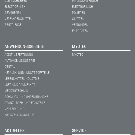
GLEITSCHLEIFEN
PRÄZISIONSFINISH
ELECTROFINISH
ELECTROFINISH
SEPARIEREN
POLIEREN
VERFAHRENSMITTEL
GLÄTTEN
ZENTRIFUGE
VERRUNDEN
ENTGRATEN
ANWENDUNGSGEBIETE
MYOTEC
ADDITIVE FERTIGUNG
MYOTEC
AUTOMOBILINDUSTRIE
DENTAL
KERAMIK- UND KUNSTSTOFFTEILE
LEBENSMITTELINDUSTRIE
LUFT- UND RAUMFAHRT
MEDIZINTECHNIK
SCHMUCK- UND UHRENBRANCHE
STANZ-, DREH- UND FRÄSTEILE
VERTEIDIGUNG
WERKZEUGINDUSTRIE
AKTUELLES
SERVICE