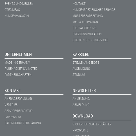
EVENTS UND MESSEN
KONTAKT
OTEC NEWS
KUNDENSPEZIFISCHER SERVICE
KUNDENMAGAZIN
MUSTERBEARBEITUNG
MEDIA ACTIVATION
DIGITALISIERUNG
PROZESSSIMULATION
OTEC FINISHING SERVICES
UNTERNEHMEN
KARRIERE
MADE IN GERMANY
STELLENANGEBOTE
RÜBENACKER'S VINOTEC
AUSBILDUNG
PARTNERSCHAFTEN
STUDIUM
KONTAKT
NEWSLETTER
ANFRAGEFORMULAR
ANMELDUNG
VERTRIEB
ABMELDUNG
SERVICE/REPARATUR
DOWNLOAD
IMPRESSUM
DATENSCHUTZERKLÄRUNG
SICHERHEITSDATENBLÄTTER
PROSPEKTE