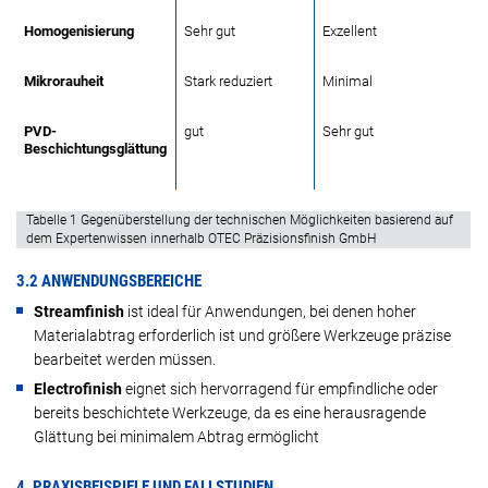
Homogenisierung
Sehr gut
Exzellent
Mikrorauheit
Stark reduziert
Minimal
PVD-
gut
Sehr gut
Beschichtungsglättung
Tabelle
1 Gegenüberstellung der technischen Möglichkeiten basierend auf
dem Expertenwissen innerhalb OTEC Präzisionsfinish GmbH
3.2 ANWENDUNGSBEREICHE
Streamfinish
ist ideal für Anwendungen, bei denen hoher
Materialabtrag erforderlich ist und größere Werkzeuge präzise
bearbeitet werden müssen.
Electrofinish
eignet sich hervorragend für empfindliche oder
bereits beschichtete Werkzeuge, da es eine herausragende
Glättung bei minimalem Abtrag ermöglicht
4. PRAXISBEISPIELE UND FALLSTUDIEN