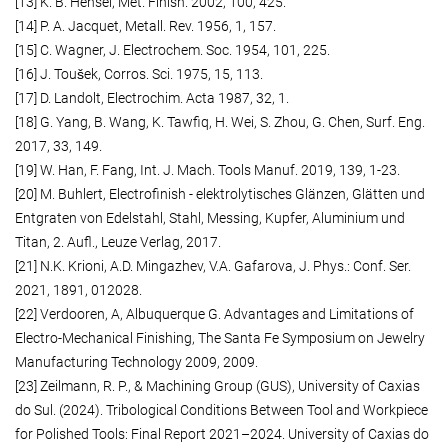
[13] K. B. Hensel, Met. Finish. 2002, 100, 425.
[14] P. A. Jacquet, Metall. Rev. 1956, 1, 157.
[15] C. Wagner, J. Electrochem. Soc. 1954, 101, 225.
[16] J. Toušek, Corros. Sci. 1975, 15, 113.
[17] D. Landolt, Electrochim. Acta 1987, 32, 1.
[18] G. Yang, B. Wang, K. Tawfiq, H. Wei, S. Zhou, G. Chen, Surf. Eng.
2017, 33, 149.
[19] W. Han, F. Fang, Int. J. Mach. Tools Manuf. 2019, 139, 1-23.
[20] M. Buhlert, Electrofinish - elektrolytisches Glänzen, Glätten und
Entgraten von Edelstahl, Stahl, Messing, Kupfer, Aluminium und
Titan, 2. Aufl., Leuze Verlag, 2017.
[21] N.K. Krioni, A.D. Mingazhev, V.A. Gafarova, J. Phys.: Conf. Ser.
2021, 1891, 012028.
[22] Verdooren, A, Albuquerque G. Advantages and Limitations of
Electro-Mechanical Finishing, The Santa Fe Symposium on Jewelry
Manufacturing Technology 2009, 2009.
[23] Zeilmann, R. P., & Machining Group (GUS), University of Caxias
do Sul. (2024). Tribological Conditions Between Tool and Workpiece
for Polished Tools: Final Report 2021–2024. University of Caxias do