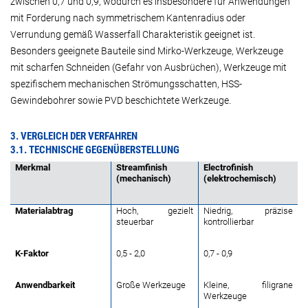
zwischen 0,7 und 0,9, wodurch es insbesondere für Anwendungen
mit Forderung nach symmetrischem Kantenradius oder
Verrundung gemäß Wasserfall Charakteristik geeignet ist.
Besonders geeignete Bauteile sind Mirko-Werkzeuge, Werkzeuge
mit scharfen Schneiden (Gefahr von Ausbrüchen), Werkzeuge mit
spezifischem mechanischen Strömungsschatten, HSS-
Gewindebohrer sowie PVD beschichtete Werkzeuge.
3. VERGLEICH DER VERFAHREN
3.1. TECHNISCHE GEGENÜBERSTELLUNG
Merkmal
Streamfinish
Electrofinish
(mechanisch)
(elektrochemisch)
Materialabtrag
Hoch, gezielt
Niedrig, präzise
steuerbar
kontrollierbar
K-Faktor
0,5 - 2,0
0,7 - 0,9
Anwendbarkeit
Große Werkzeuge
Kleine, filigrane
Werkzeuge