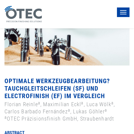
Toggl
navig
OPTIMALE WERKZEUGBEARBEITUNG?
TAUCHGLEITSCHLEIFEN (SF) UND
ELECTROFINISH (EF) IM VERGLEICH
a
a
a
Florian Reinle
, Maximilian Eckl
, Luca Wölk
,
a
a
Carlos Barbado Fernández
, Lukas Göhler
a
OTEC Präzisionsfinish GmbH, Straubenhardt
ABSTRACT